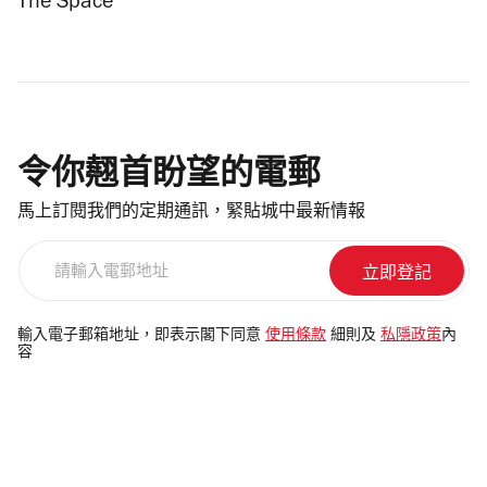
The Space
令你翹首盼望的電郵
馬上訂閱我們的定期通訊，緊貼城中最新情報
請
輸
入
電
輸入電子郵箱地址，即表示閣下同意
使用條款
細則及
私隱政策
內
容
郵
地
址