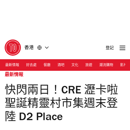
前
前
往
往
內
頁
容
尾
香港
登記
最新情報
好去處
餐廳
酒吧
文化
旅遊
潮流購物
影片
最新情報
快閃兩日！CRE 瀝卡啦
聖誕精靈村市集週末登
陸 D2 Place