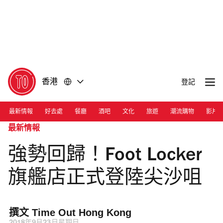
前
前
往
往
內
頁
容
尾
香港
登記
最新情報
好去處
餐廳
酒吧
文化
旅遊
潮流購物
影片
最新情報
強勢回歸！Foot Locker
旗艦店正式登陸尖沙咀
撰文 
Time Out Hong Kong 