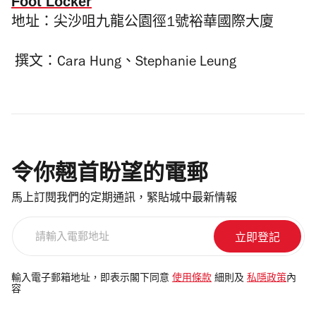
Foot Locker
地址：尖沙咀九龍公園徑1號裕華國際大廈
撰文：Cara Hung、Stephanie Leung
令你翹首盼望的電郵
馬上訂閱我們的定期通訊，緊貼城中最新情報
請
輸
入
電
輸入電子郵箱地址，即表示閣下同意
使用條款
細則及
私隱政策
內
容
郵
地