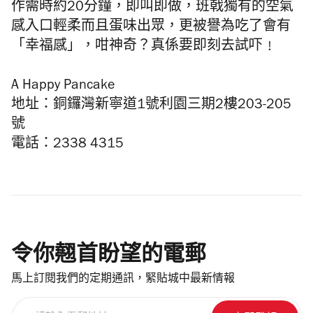
作需時約
20
分鐘，
即叫即做，
班戟獨有的空氣
感入口輕柔而且蛋味出眾，更被譽為吃了會有
「幸福感」，咁神奇？真係要即刻去試吓﹗
A Happy Pancake
地址：銅鑼灣新寧道1號利園三期2樓203-205
號
電話：2338 4315
令你翹首盼望的電郵
馬上訂閱我們的定期通訊，緊貼城中最新情報
請