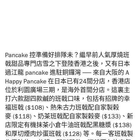
Pancake
控
準備好排隊未？繼早前人氣厚燒班
戟甜品專門店雪之下登陸香港之後，又有日本
過江龍 pancake
進駐銅鑼灣
── 來自大阪的 A
Happy Pancake 在日本已有24間分店，香港店
位於利園廣場三期，是海外首間分店。這裏主
打六款甜四款鹹的班戟口味，包括有招牌的幸
福班戟 ($108)、熱朱古力班戟配自家製榖
麥 ($118)、奶茶班戟配自家製榖麥 ($133)、新
店限定有機抹茶小倉牛油班戟配黑糖漿 ($138)
和厚切煙肉炒蛋班戟 ($128) 等。
每一客班戟製