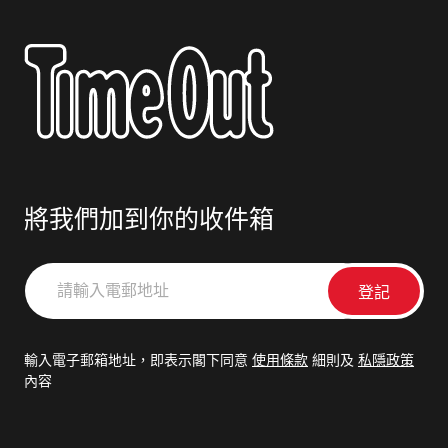
將我們加到你的收件箱
請
輸
入
電
輸入電子郵箱地址，即表示閣下同意
使用條款
細則及
私隱政策
郵
內容
地
址