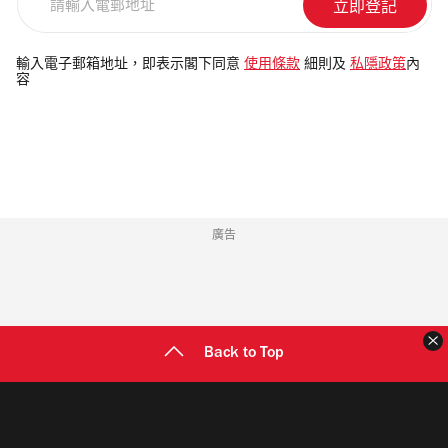
輸
入
電
輸入電子郵箱地址，即表示閣下同意
使用條款
細則及
私隱政策
內
容
郵
地
址
廣告
Back to Top