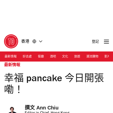
前
前
往
往
內
頁
容
尾
香港
登記
最新情報
好去處
餐廳
酒吧
文化
旅遊
潮流購物
影片
最新情報
幸福 pancake 今日開張
嘞！
撰文 
Ann Chiu