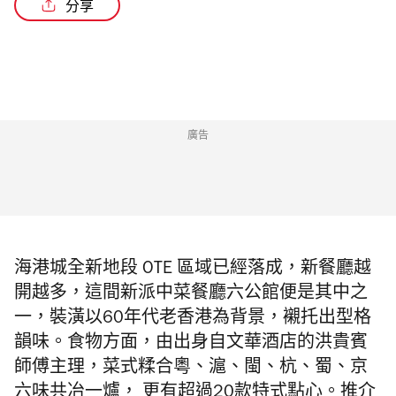
分享
廣告
海港城全新地段 OTE 區域已經落成，新餐廳越
開越多，這間新派中菜餐廳六公館便是其中之
一，裝潢以60
年代老香港為背景，
襯托出型格
韻味。食物方面，由出身自文華酒店的洪貴賓
師傅主理，菜式糅合粵、滬、閩、杭、蜀、京
六味共冶一爐， 更有超過20款特式點心。推介