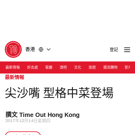
前
前
往
往
內
頁
容
尾
香港
登記
最新情報
好去處
餐廳
酒吧
文化
旅遊
潮流購物
影片
最新情報
尖沙嘴 型格中菜登場
撰文 
Time Out Hong Kong 
2017年12月14日星期四