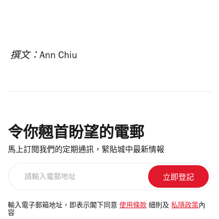
撰文：Ann Chiu
令你翹首盼望的電郵
馬上訂閱我們的定期通訊，緊貼城中最新情報
請
輸
入
電
輸入電子郵箱地址，即表示閣下同意
使用條款
細則及
私隱政策
內
容
郵