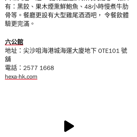
有：黑餃、果木煙熏鮮鮑魚、48小時慢煮牛肋
骨等。餐廳更設有大型雞尾酒酒吧， 令餐飲體
驗更完滿。
六公館
地址：尖沙咀海港城海運大廈地下 OTE101 號
舖
電話：2577 1668
hexa-hk.com