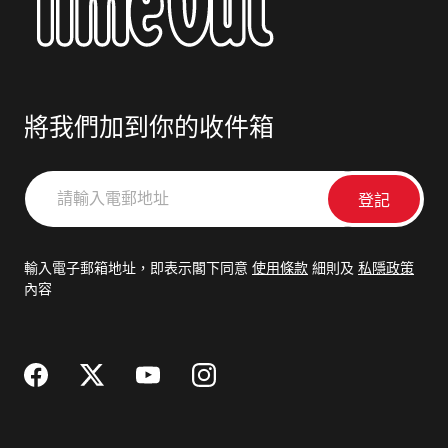
將我們加到你的收件箱
請
輸
入
電
輸入電子郵箱地址，即表示閣下同意
使用條款
細則及
私隱政策
郵
內容
地
址