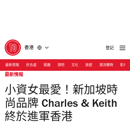
前
前
往
往
內
頁
容
尾
香港
登記
最新情報
好去處
餐廳
酒吧
文化
旅遊
潮流購物
影片
最新情報
小資女最愛！新加坡時
尚品牌 Charles & Keith
終於進軍香港