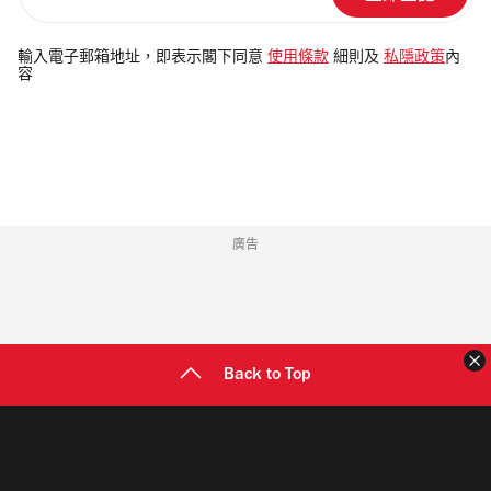
輸
入
電
輸入電子郵箱地址，即表示閣下同意
使用條款
細則及
私隱政策
內
容
郵
地
址
廣告
Back to Top