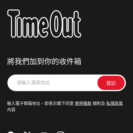
將我們加到你的收件箱
請
輸
入
電
輸入電子郵箱地址，即表示閣下同意
使用條款
細則及
私隱政策
郵
內容
地
址