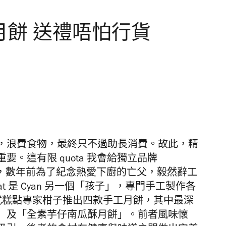
潮味月餅 送禮唔怕行貨
，浪費食物，最終只不過助長消費。故此，精
。這有限 quota 我會給獨立品牌
是廣告人，數年前為了紀念熱愛下廚的亡父，毅然辭工
*Treat 是 Cyan 另一個「孩子」，專門手工製作各
拍中式糕點專家柑子推出四款手工月餅，其中最深
」及「全素芋仔南瓜酥月餅」。前者風味懷