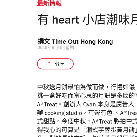
最新情報
有 heart 小店
撰文 
Time Out Hong Kong 
2019年8月6日星期二
分享
中秋送月餅最怕為做而做，行禮如儀
挑一盒好吃而富心思的月餅是多麼的重要
A*Treat。創辦人 Cyan 本身
辦 cooking studio，有聲有色 。A
式甜點。今個中秋，A*Treat 夥
得我心的可算是「潮式芋蓉蛋黃月餅