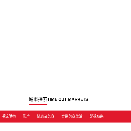
城市探索
TIME OUT MARKETS
潮流購物
影片
健康及美容
音樂與夜生活
影視娛樂