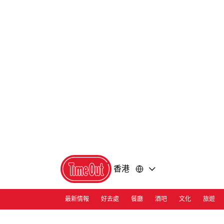
前
前
往
往
內
頁
容
尾
香港
最新情報
好去處
餐廳
酒吧
文化
旅遊