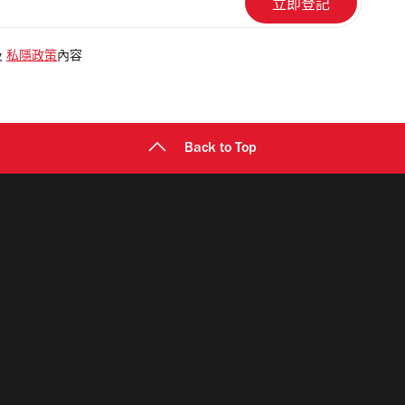
及
私隱政策
內容
Back to Top