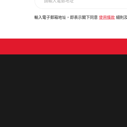
輸
入
電
輸入電子郵箱地址，即表示閣下同意
使用條款
細則
郵
地
址