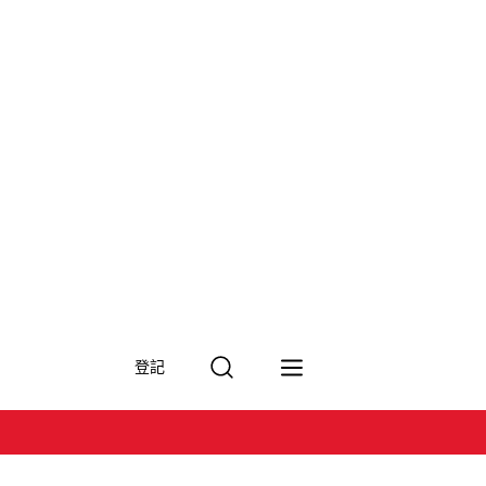
搜
登記
尋