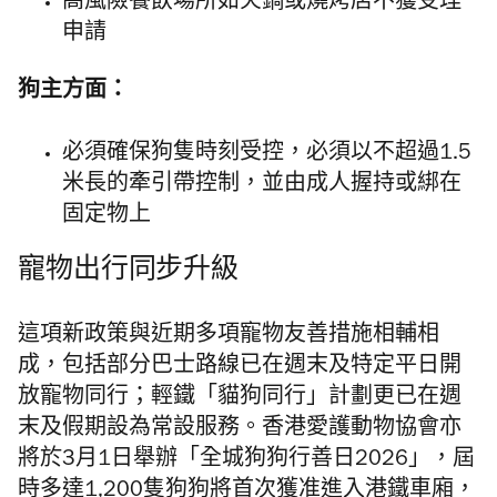
高風險餐飲場所如火鍋或燒烤店不獲受理
申請
狗主方面：
必須確保狗隻時刻受控，
必須以不超過1.5
米長的牽引帶控制，並由成人握持或綁在
固定物上
寵物出行同步升級
這項新政策與近期多項寵物友善措施相輔相
成，包括部分巴士路線已在週末及特定平日開
放寵物同行；輕鐵「貓狗同行」計劃更已在週
末及假期設為常設
服務
。香港愛護動物協會亦
將於3月1日舉辦「全城狗狗行善日2026」，屆
時多達1,200隻狗狗將首次獲准進入港鐵車廂，