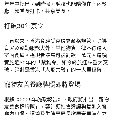
年年中批出
。
到時候，
毛孩也能陪你
在室內餐
廳一起
堂食打卡，共享美食。
打破30年禁令
一直以來，香港食肆受食環署嚴格規管，除導
盲犬及執勤服務犬外，其他狗隻一律不得進入
室內食肆。違規者最高可被罰款一萬元。這項
實施近30年的「禁狗令」如今終於迎來重大突
破，絕對是香港「人寵共融」的一大里程碑！
寵物友善餐廳牌照即將登場
根據《
2025年施政報告
》，政府將推出「寵物
友善食肆牌照」
，
容許獲批食肆讓狗隻進入餐