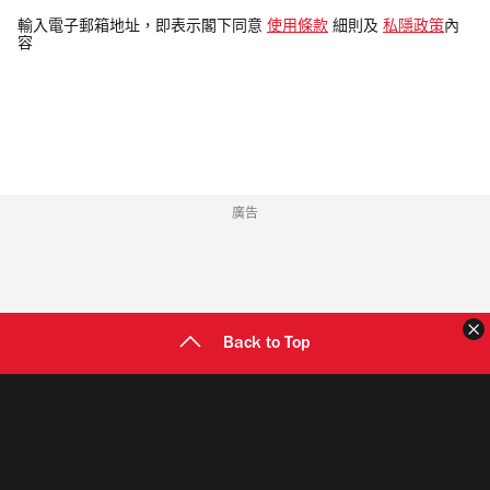
電
輸入電子郵箱地址，即表示閣下同意
使用條款
細則及
私隱政策
內
容
郵
地
址
廣告
Back to Top