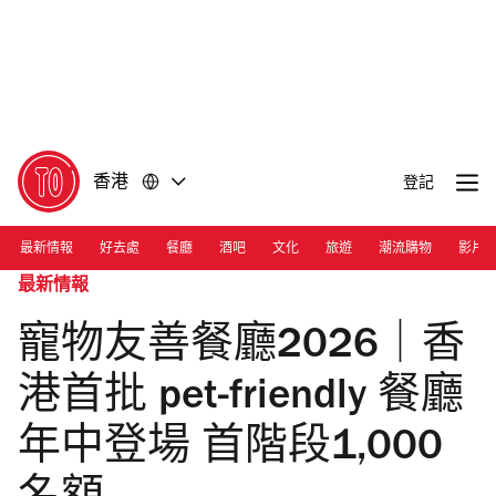
前
前
往
往
內
頁
容
尾
香港
登記
最新情報
好去處
餐廳
酒吧
文化
旅遊
潮流購物
影片
最新情報
寵物友善餐廳2026｜香
港首批 pet-friendly 餐廳
年中登場 首階段1,000