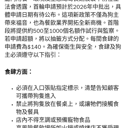
廳內用餐
。環境及生態局局長謝展寰早前在立
法會透露，首輪申請預計於2026年中批出，具
體申請日期有待公布。這項新政策不僅為狗主
帶來福音，也為餐飲業界開拓全新商機。首階
段將提供約500至1000個名額作試行與監察。
若申請超額，將以抽籤方式分配。每間食肆的
申請費為$140。為確保衛生與安全，食肆及狗
主必須遵守以下指引：
食肆方面：
必須在入口張貼指定標示，清楚告知顧客
可攜帶狗隻進入
禁止將狗隻放在餐桌上，或讓牠們接觸食
物及餐具
店內不得烹調或預備寵物食品