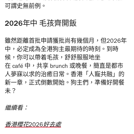
可謂史無前例
。
2026年中 毛孩齊開飯
雖然距離首批申請獲批尚有幾個月，
但2026年
中，必定成為全港狗主最期待的時刻。到時
候
，你可以帶着毛孩，舒舒服服地坐
在
café
中，
共享 brunch 或晚餐
，簡直是都市
人夢寐以求的治癒日常
。香港「人寵共融」的
新一章，
正式倒數開始
。狗主們，準備好開餐
未？
繼續看：
香港櫻花2026好去處