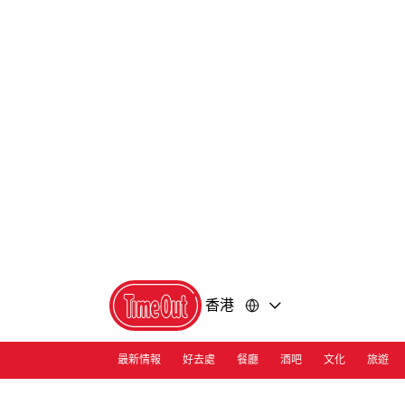
前
前
往
往
內
頁
容
尾
香港
最新情報
好去處
餐廳
酒吧
文化
旅遊