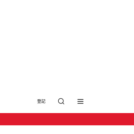
搜
登記
尋