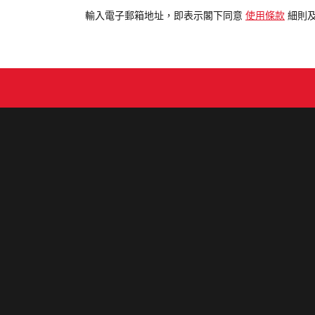
電
輸入電子郵箱地址，即表示閣下同意
使用條款
細則
郵
地
址