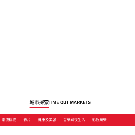
城市探索
TIME OUT MARKETS
潮流購物
影片
健康及美容
音樂與夜生活
影視娛樂