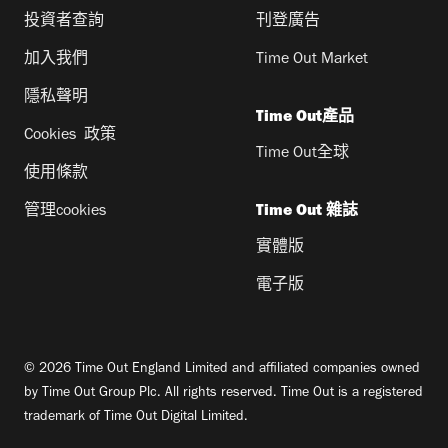
投資者查詢
刊登廣告
加入我們
Time Out Market
隱私聲明
Time Out產品
Cookies 政策
Time Out全球
使用條款
管理cookies
Time Out 雜誌
實體版
電子版
© 2026 Time Out England Limited and affiliated companies owned
by Time Out Group Plc. All rights reserved. Time Out is a registered
trademark of Time Out Digital Limited.