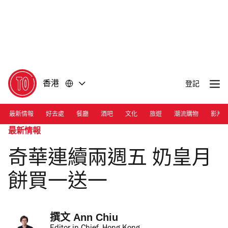
前
前
往
往
內
頁
容
尾
香港
登記
最新情報
好去處
餐廳
酒吧
文化
旅遊
潮流購物
影片
最新情報
奇華連續兩週五 奶皇月
餅買一送一
撰文 
Ann Chiu