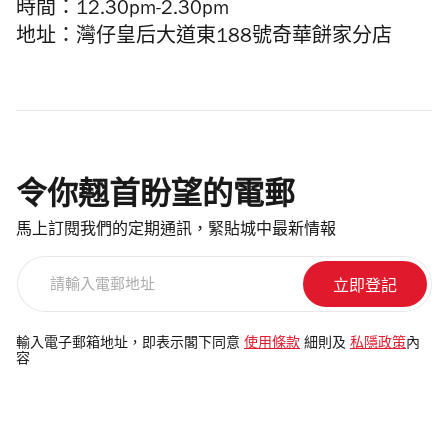
時間：12.30pm-2.30pm
地址：灣仔皇后大道東188號奇華餅家分店
令你翹首盼望的電郵
馬上訂閱我們的定期通訊，緊貼城中最新情報
請
輸
入
電
輸入電子郵箱地址，即表示閣下同意
使用條款
細則及
私隱政策
內
容
郵
地
址