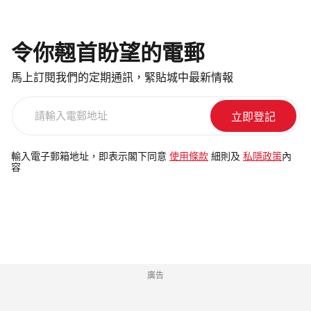
令你翹首盼望的電郵
馬上訂閱我們的定期通訊，緊貼城中最新情報
請
輸
入
電
輸入電子郵箱地址，即表示閣下同意
使用條款
細則及
私隱政策
內
容
郵
地
址
廣告