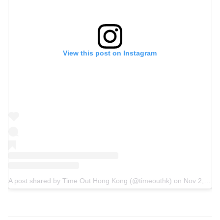
View this post on Instagram
A post shared by Time Out Hong Kong (@timeouthk)
on
Nov 2, 2020 at 5:51am PST