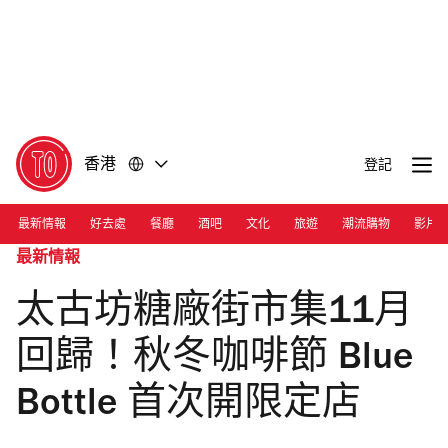
前
前
往
往
內
頁
容
尾
香港
登記
最新情報
好去處
餐廳
酒吧
文化
旅遊
潮流購物
影片
最新情報
太古坊糖廠街市集11月
回歸！秋冬咖啡節 Blue
Bottle 首次開限定店