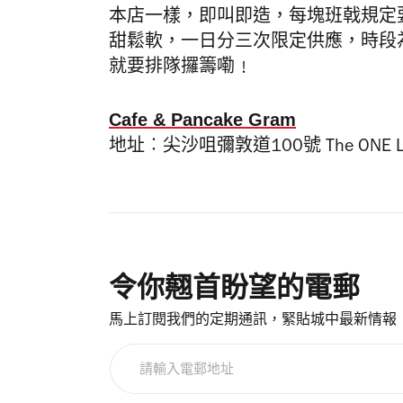
本店一樣，即叫即造，每塊班戟規定
甜鬆軟，一日分三次限定供應，時段為1
就要排隊攞籌嘞﹗
Cafe & Pancake Gram
地址
︰
尖沙咀彌敦道100
號
The ONE 
令你翹首盼望的電郵
馬上訂閱我們的定期通訊，緊貼城中最新情報
請
輸
入