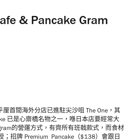
e & Pancake Gram
am 梳乎厘首間海外分店已進駐尖沙咀 The One
，其
ake
已是
心齋橋名物之一，喺日本店要經常大
ram
的營運方式，有齊所有班戟款式，
而食材
 Premium Pancake
（
$138
）
會跟日