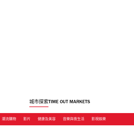
城市探索
TIME OUT MARKETS
潮流購物
影片
健康及美容
音樂與夜生活
影視娛樂