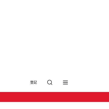
搜
登記
尋