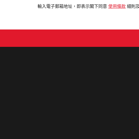
電
輸入電子郵箱地址，即表示閣下同意
使用條款
細則
郵
地
址