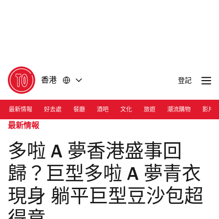
前
前
往
往
內
頁
容
尾
香港
登記
最新情報
好去處
餐廳
酒吧
文化
旅遊
潮流購物
影片
最新情報
多啦 A 夢香港盛事回
歸？巨型多啦 A 夢青衣
現身 躺平巨型豆沙包超