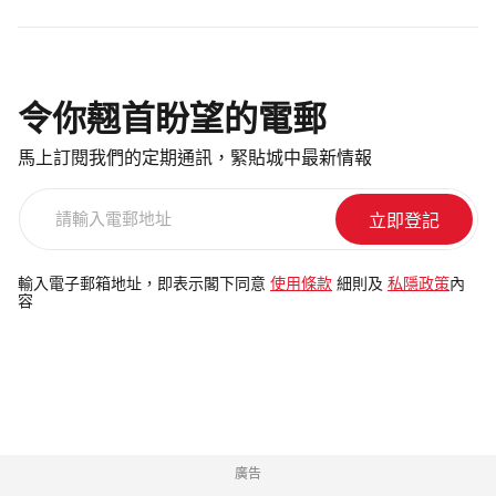
令你翹首盼望的電郵
馬上訂閱我們的定期通訊，緊貼城中最新情報
請
輸
入
電
輸入電子郵箱地址，即表示閣下同意
使用條款
細則及
私隱政策
內
容
郵
地
址
廣告