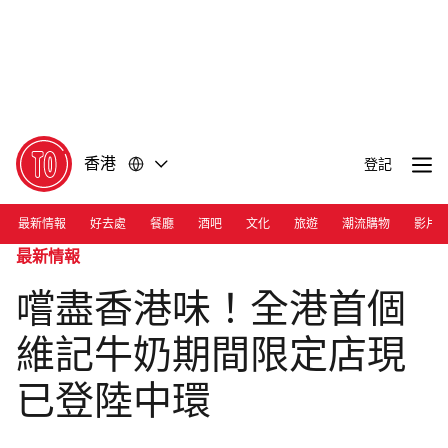
前
前
往
往
內
頁
容
尾
香港
登記
最新情報
好去處
餐廳
酒吧
文化
旅遊
潮流購物
影片
最新情報
嚐盡香港味！全港首個
維記牛奶期間限定店現
已登陸中環