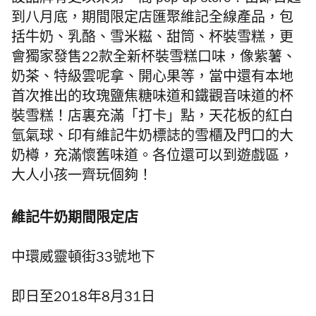
設品牌有史以來第一間 pop-up store！由即日起
到八月底，期間限定店匯聚維記全線產品，包
括牛奶、乳酪、雪米糍、甜筒、杯裝雪糕，更
會獨家發售22款全新杯裝雪糕口味，像紫薯、
奶茶、特級雲呢拿、開心果等，當中還有本地
首次推出的玫瑰鹽焦糖味道和鐵觀音味道的杯
裝雪糕！店裏充滿「打卡」點，天花板的紅白
氫氣球、印有維記牛奶標誌的雪櫃及門口的大
奶樽，充滿懷舊味道。各位還可以到遊戲區，
大人小孩一齊玩個夠！
維記牛奶期間限定店
中環威靈頓街33號地下
即日至2018年8月31日