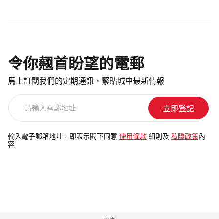
令你翹首盼望的電郵
馬上訂閱我們的定期通訊，緊貼城中最新情報
請
輸
入
電
輸入電子郵箱地址，即表示閣下同意
使用條款
細則及
私隱政策
內
容
郵
地
址