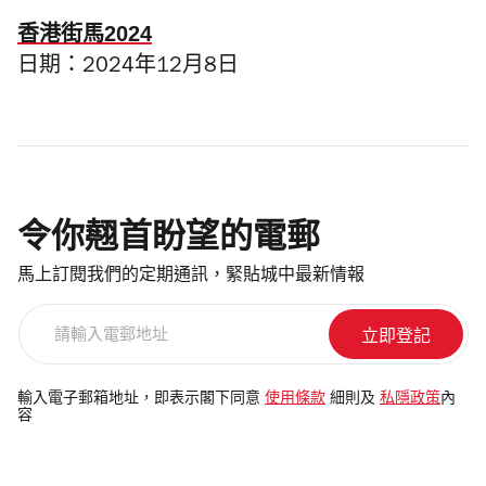
香港街馬2024
日期：2024年12月8日
令你翹首盼望的電郵
馬上訂閱我們的定期通訊，緊貼城中最新情報
請
輸
入
電
輸入電子郵箱地址，即表示閣下同意
使用條款
細則及
私隱政策
內
容
郵
地
址