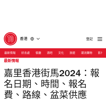
前
前
往
往
內
頁
容
尾
香港
登記
最新情報
好去處
餐廳
酒吧
文化
旅遊
潮流購物
影片
最新情報
嘉里香港街馬2024：報
名日期、時間、報名
費、路線、盆菜供應