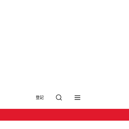
搜
登記
尋