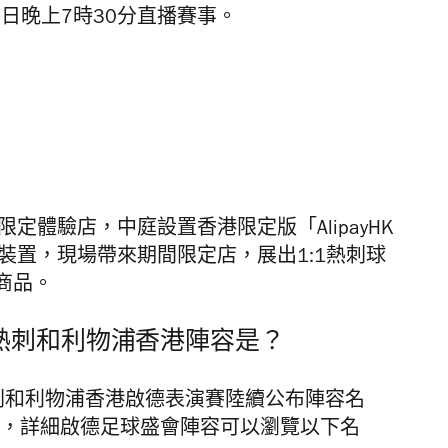
比賽日晚上7時30分直播賽事。
舉行限定體驗店，中庭設置香港限定版「AlipayHK
5米巨型足球裝置，現場帶來期間限定店，展出1:1熱刺球
商品。
、熱刺和利物浦香港陣容是？
熱刺和利物浦香港啟德表演賽陸續公布陣容名
旅，詳細啟德足球盛會陣容可以瀏覽以下名