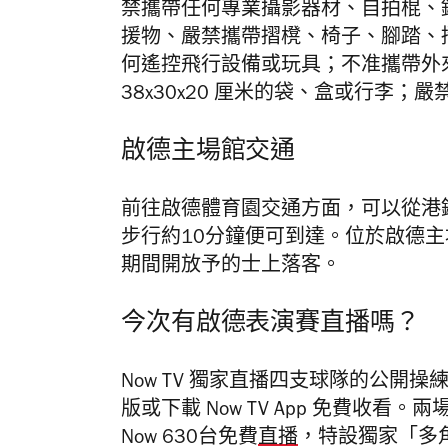
禁攜帶任何專業攝影器材、自拍棍、
援物、嚴禁攜帶摺櫈、椅子、腳踏、
何遙控飛行設備或玩具；不准攜帶外
38x30x20 厘米的袋、盒或行李
啟德主場館交通
前往啟德體育園交通方面，可以從港鐵鐵
步行約10分鐘便可到達。位於啟德
期間開放予的士上落客。
今次有啟德表演賽直播嗎？
Now TV 獨家直播四支球隊的公開操練，
版或下載 Now TV App 免費收
Now 630台免費
直播
，特設獨家「多