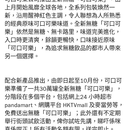
可口可樂公司推出全新無糖「可口可樂」，由
上月開始風靡全球各地，全系列包裝煥然一
新，沿用醒神紅色主調，令人聯想為人所熟悉
的經典原味可口可樂味道。全新無糖「可口可
樂」依然是無糖、無卡路里，味道完美進化，
入口時更清爽，餘韻更暢快，口味接近原味
「可口可樂」，為追求
無糖飲品
的都市人帶來
另一個選擇。
配合新產品推出，由即日起至10月份，可口可
樂準備了一共30萬罐全新無糖「可口可樂」，
分階段在多個平台，包括網上24 小時超市
pandamart、網購平台 HKTVmall 及麥當勞等，
免費送出
無糖「可口可樂」；此外還有不定期
舉行街頭試飲活動，俾你試咗先講，
睇吓係咪