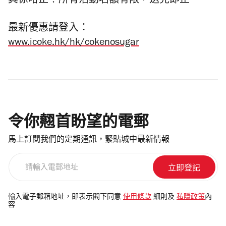
真係咁正！所有活動名額有限，送完即止。
最新優惠請登入：
www.icoke.hk/hk/cokenosugar
令你翹首盼望的電郵
馬上訂閱我們的定期通訊，緊貼城中最新情報
請
輸
入
電
輸入電子郵箱地址，即表示閣下同意
使用條款
細則及
私隱政策
內
容
郵
地