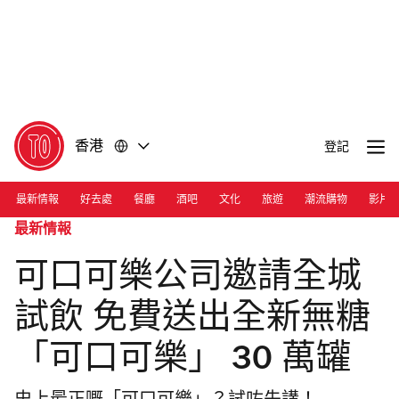
前
前
往
往
內
頁
容
尾
香港
登記
最新情報
好去處
餐廳
酒吧
文化
旅遊
潮流購物
影片
最新情報
可口可樂公司邀請全城
試飲 免費送出全新無糖
「可口可樂」 30 萬罐