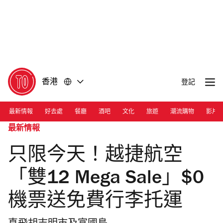
前
前
往
往
內
頁
容
尾
香港
登記
最新情報
好去處
餐廳
酒吧
文化
旅遊
潮流購物
影片
最新情報
只限今天！越捷航空
「雙12 Mega Sale」$0
機票送免費行李托運