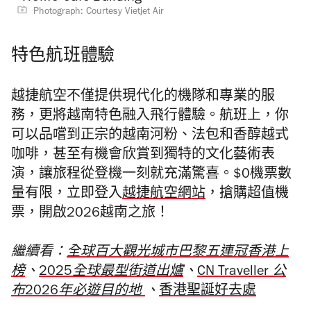
Photograph: Courtesy Vietjet Air
特色航班體驗
越捷航空不僅提供現代化的機隊和專業的服
務，更將越南特色融入飛行體驗。航班上，你
可以品嚐到正宗的越南河粉、法包和香醇越式
咖啡，甚至有機會欣賞到獨特的文化藝術表
演，讓旅程從登機一刻就充滿驚喜
。
$0機票數
量有限，立即登入
越捷航空網站
，
搶購超值機
票，開啟2026越南之旅！
繼續看：
全球百大觀光城市巴黎五連冠香港上
榜
、
2025全球最型街道出爐
、
CN Traveller 公
布2026年必遊目的地
、
香港聖誕好去處