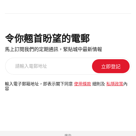
令你翹首盼望的電郵
馬上訂閱我們的定期通訊，緊貼城中最新情報
請
輸
入
電
輸入電子郵箱地址，即表示閣下同意
使用條款
細則及
私隱政策
內
容
郵
地
址