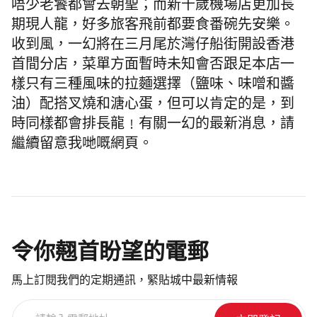
唔少老饕都會去朝聖；而新千歲機場店更加長
期現人龍，好多旅客飛前都要食番碗先安樂。
收到風，一幻將在三月尾於灣仔船街開設香港
首間分店，菜單方面暫時未知會否跟足本店一
樣只有三種風味的拉麵選擇（鹽味、味噌和醬
油）配搭叉燒和溏心蛋，但可以肯定的是，到
時同樣都會排長龍﹗有關一幻的最新消息，請
繼續留意我哋嘅網頁。
令你翹首盼望的電郵
馬上訂閱我們的定期通訊，緊貼城中最新情報
請