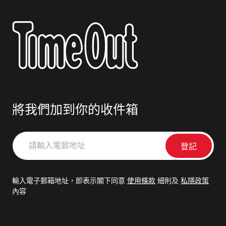
將我們加到你的收件箱
請
輸
入
電
輸入電子郵箱地址，即表示閣下同意
使用條款
細則及
私隱政策
郵
內容
地
址