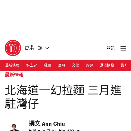
前
前
往
往
內
頁
容
尾
香港
登記
最新情報
好去處
餐廳
酒吧
文化
旅遊
潮流購物
影片
最新情報
北海道一幻拉麵 三月進
駐灣仔
撰文 
Ann Chiu