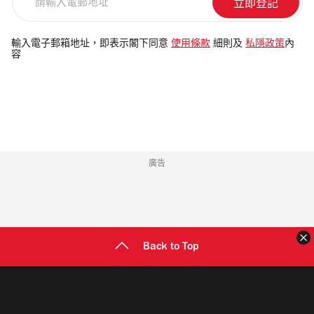
輸
入
電
輸入電子郵箱地址，即表示閣下同意
使用條款
細則及
私隱政策
內
容
郵
地
址
廣告
Back to Top