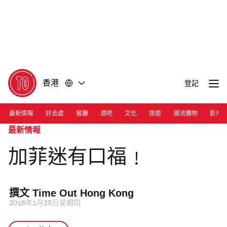
前
前
往
往
內
頁
容
尾
香港
登記
最新情報
好去處
餐廳
酒吧
文化
旅遊
潮流購物
影片
最新情報
加菲迷有口福﹗
撰文 
Time Out Hong Kong 
2018年1月25日星期四