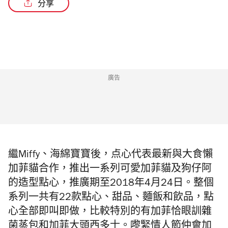
分享
廣告
繼Miffy
、
海綿寶寶後，点心代表最新與大食懶
加菲貓合作，推出一系列可愛加菲貓及狗仔阿
的造型點心
，
推廣期至2018年4月24日
。整個
系列一共有22款點心、甜品、麵飯和飲品，點
心全部即叫即做，比較特別的有加菲恰眼訓雜
菌蒸包和加菲大頭西多士。嚟緊情人節仲會加