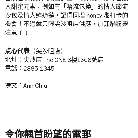
入甜蜜元素，例如有「唔流包換」的情人節流
沙包及情人鮮奶撻，記得同埋 honey
嚟打卡的
機會！不過就
只限尖沙咀店供應，加菲貓粉要
注意了﹗
点心代表
（尖沙咀店）
地址︰尖沙店
The ONE 3
樓
L308
號店
電話︰2885 1345
撰文︰Ann Chiu
令你翹首盼望的電郵