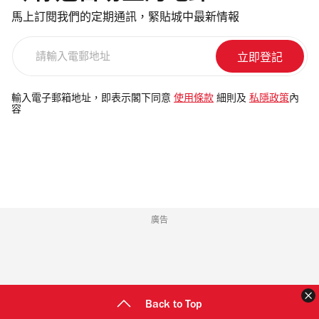
馬上訂閱我們的定期通訊，緊貼城中最新情報
請
輸
入
電
輸入電子郵箱地址，即表示閣下同意
使用條款
細則及
私隱政策
內
容
郵
地
址
廣告
Back to Top