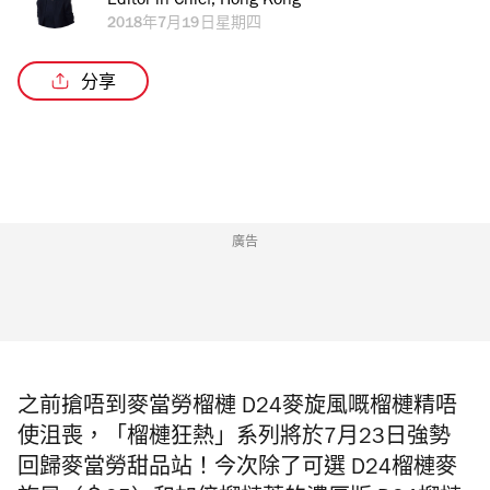
Editor in Chief, Hong Kong
2018年7月19日星期四
分享
廣告
之前搶唔到麥當勞榴槤 D24麥旋風嘅榴槤精唔
使沮喪，「
榴槤狂熱」
系列將於7月23日強勢
回歸麥當勞甜品站！今次除了可選
D24榴槤麥