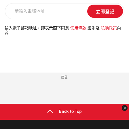
請
輸
入
電
輸入電子郵箱地址，即表示閣下同意
使用條款
細則及
私隱政策
內
容
郵
地
址
廣告
Back to Top