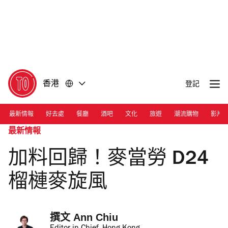
前
前
往
往
內
頁
容
尾
香港
登記
最新情報
好去處
餐廳
酒吧
文化
旅遊
潮流購物
影片
最新情報
加料回歸！麥當勞 D24
榴槤麥旋風
撰文 
Ann Chiu