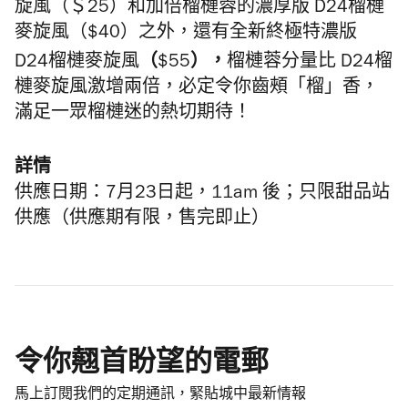
旋風（＄25）和加倍
榴槤蓉的
濃厚版 D24榴槤
麥旋風（$40）之外，還有全新終極特濃版
（
）
，
D24榴槤麥旋風
$55
榴槤蓉分量比 D24榴
槤麥旋風激增兩倍，必定令你齒頰「榴」香，
滿足一眾榴槤迷的熱切期待！
詳情
供應
日期：7月23日起，
11am
後；
只限甜品站
供應（供應期有限，售完即止）
令你翹首盼望的電郵
馬上訂閱我們的定期通訊，緊貼城中最新情報