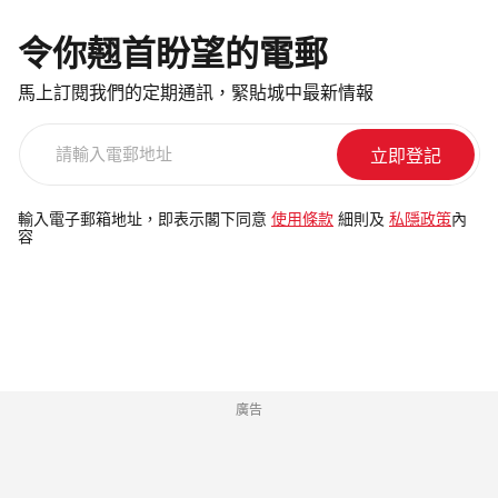
令你翹首盼望的電郵
馬上訂閱我們的定期通訊，緊貼城中最新情報
請
輸
入
電
輸入電子郵箱地址，即表示閣下同意
使用條款
細則及
私隱政策
內
容
郵
地
址
廣告