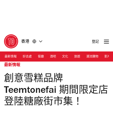
前
前
往
往
內
頁
容
尾
香港
登記
最新情報
好去處
餐廳
酒吧
文化
旅遊
潮流購物
影片
最新情報
創意雪糕品牌
Teemtonefai 期間限定店
登陸糖廠街市集！