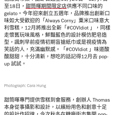
糖廠街市集！由即日起至11月20日、12月7日
至18日，
甜筒暉期間限定店
供應不同口味的
gelato。今年迎來創立五週年，品牌推出創新口
味如大受歡迎的「Always Corny」粟米口味意大
利雪糕，12月將推出全新「#COVIdiot 」，同樣
走懷舊玩味風格，鮮豔藍色的設計模仿肥皂造
型，諷刺早前疫情初期盲搶紙巾或是視疫情為
笑話的人，充滿幽默感。「#COVIdiot 」味道酸
酸甜甜，十分清新，想吃的話記得12月去 pop-
up 試試。
Photograph: Cara Hung
甜筒暉專門提供雪糕到會服務，創辦人 Thomas
本身從事攝影和設計，以繽紛用色和創意十足