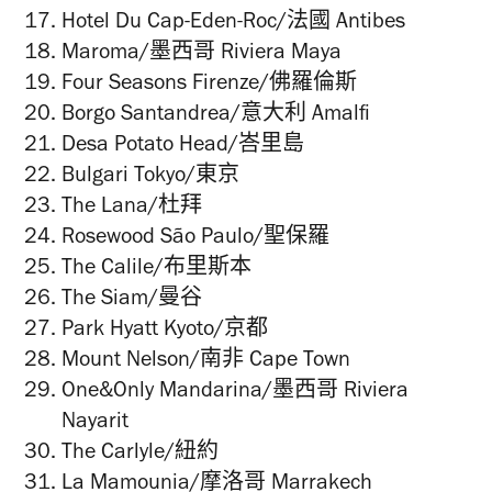
Hotel Du Cap-Eden-Roc/法國 Antibes
Maroma/墨西哥 Riviera Maya
Four Seasons Firenze/佛羅倫斯
Borgo Santandrea/意大利 Amalfi
Desa Potato Head/峇里島
Bulgari Tokyo/東京
The Lana/杜拜
Rosewood São Paulo/聖保羅
The Calile/布里斯本
The Siam/曼谷
Park Hyatt Kyoto/京都
Mount Nelson/南非 Cape Town
One&Only Mandarina/墨西哥 Riviera
Nayarit
The Carlyle/紐約
La Mamounia/摩洛哥 Marrakech