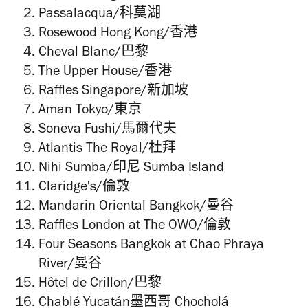
Passalacqua/科莫湖
Rosewood Hong Kong/香港
Cheval Blanc/巴黎
The Upper House/香港
Raffles Singapore/新加坡
Aman Tokyo/東京
Soneva Fushi/馬爾代夫
Atlantis The Royal/杜拜
Nihi Sumba/印尼 Sumba Island
Claridge's/倫敦
Mandarin Oriental Bangkok/曼谷
Raffles London at The OWO/倫敦
Four Seasons Bangkok at Chao Phraya
River/曼谷
Hôtel de Crillon/巴黎
Chablé Yucatán墨西哥 Chocholá