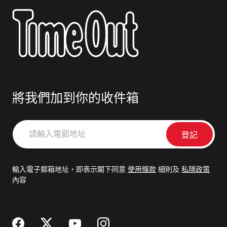
將我們加到你的收件箱
請
輸
入
電
輸入電子郵箱地址，即表示閣下同意
使用條款
細則及
私隱政策
郵
內容
地
址