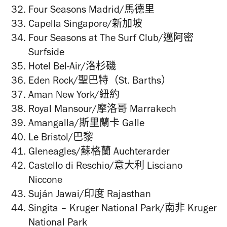
Four Seasons Madrid/馬德里
Capella Singapore/新加坡
Four Seasons at The Surf Club/邁阿密
Surfside
Hotel Bel-Air/洛杉磯
Eden Rock/聖巴特（St. Barths）
Aman New York/紐約
Royal Mansour/摩洛哥 Marrakech
Amangalla/斯里蘭卡 Galle
Le Bristol/巴黎
Gleneagles/蘇格蘭 Auchterarder
Castello di Reschio/意大利 Lisciano
Niccone
Suján Jawai/印度 Rajasthan
Singita – Kruger National Park/南非 Kruger
National Park