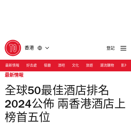
前
前
往
往
內
頁
容
尾
香港
登記
最新情報
好去處
餐廳
酒吧
文化
旅遊
潮流購物
影片
最新情報
全球50最佳酒店排名
2024公佈 兩香港酒店上
榜首五位