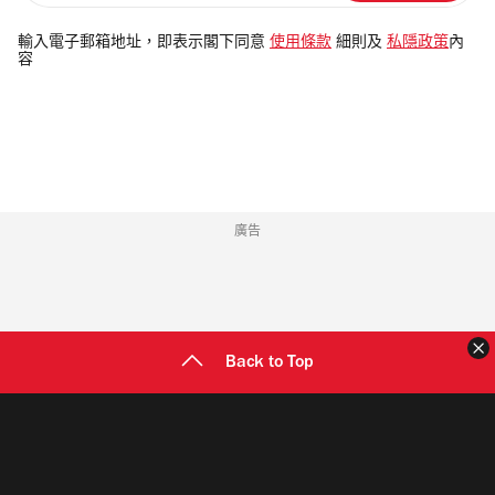
入
電
輸入電子郵箱地址，即表示閣下同意
使用條款
細則及
私隱政策
內
容
郵
地
址
廣告
Back to Top