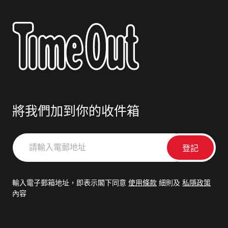
將我們加到你的收件箱
請
輸
入
電
輸入電子郵箱地址，即表示閣下同意
使用條款
細則及
私隱政策
郵
內容
地
址