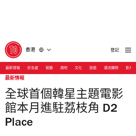
前
前
往
往
內
頁
容
尾
香港
登記
最新情報
好去處
餐廳
酒吧
文化
旅遊
潮流購物
影片
最新情報
全球首個韓星主題電影
館本月進駐荔枝角 D2
Place