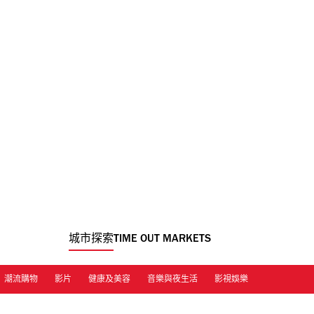
城市探索
TIME OUT MARKETS
潮流購物
影片
健康及美容
音樂與夜生活
影視娛樂