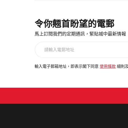
令你翹首盼望的電郵
馬上訂閱我們的定期通訊，緊貼城中最新情報
請
輸
入
電
輸入電子郵箱地址，即表示閣下同意
使用條款
細則
郵
地
址