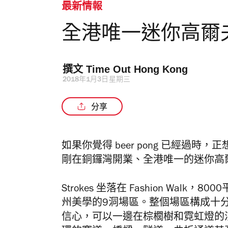
最新情報
全港唯一迷你高爾
撰文 
Time Out Hong Kong 
2018年1月3日星期三
分享
如果你覺得 b
eer pong
已經過時，正
剛在銅鑼灣開業、全港唯一的迷你高
Strokes
坐落在
Fashion Walk
，
8000
州美學的
9
洞場區。整個場區構成十
信心，可以一邊在棕櫚樹和霓虹燈的