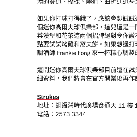
環的賽道、橋樑、隧道、曲折通道甚
如果你打球打得餓了，應該會想試試
個迷你高爾夫球俱樂部，這兒還是一
菜漢堡和花茶這兩個招牌絕對令你讚
點要試試烤雞和窩夫餅。如果想邊打
調酒師
Frankie Fong
來一杯精心調製
這間迷你高爾夫球俱樂部目前還在試
細資料，我們將會在官方開業後再作
Strokes
地址︰銅鑼灣時代廣場食通天 11 樓 1
電話
︰
2573 3344