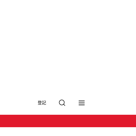
搜
登記
尋