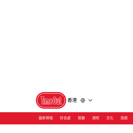
前
前
往
往
內
頁
容
尾
香港
最新情報
好去處
餐廳
酒吧
文化
旅遊