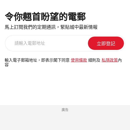
令你翹首盼望的電郵
馬上訂閱我們的定期通訊，緊貼城中最新情報
請
輸
入
電
輸入電子郵箱地址，即表示閣下同意
使用條款
細則及
私隱政策
內
容
郵
地
址
廣告