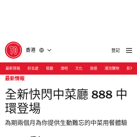
前
前
往
往
內
頁
容
尾
香港
登記
最新情報
好去處
餐廳
酒吧
文化
旅遊
潮流購物
影片
最新情報
全新快閃中菜廳 888 中
環登場
為期兩個月為你提供生動難忘的中菜用餐體驗