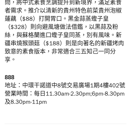
問，將中式素食烹調提升到新境界，滿足素食
者需求。推介以清新的貴州特色前菜貴州泡椒
蓮藕（$88）
打開胃口。黑金蒜蒸蟶子皇
（$328）則向避風塘做法借鑑，以黑蒜及粉
絲，與蘇格蘭進口蟶子皇同蒸，別有風味。新
疆串燒猴頭菇（$188）則是向著名的新疆烤肉
致意的素食版本，非常適合三五知己一同分
享。
888
地址：中環干諾道中8號交易廣場1期4樓402號
營業時間：每日11.30am-2.30pm;6pm-8.30pm
及8.30pm-11pm