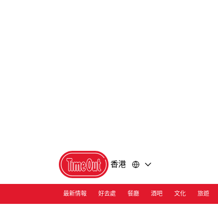
前
前
往
往
內
頁
容
尾
香港
最新情報
好去處
餐廳
酒吧
文化
旅遊