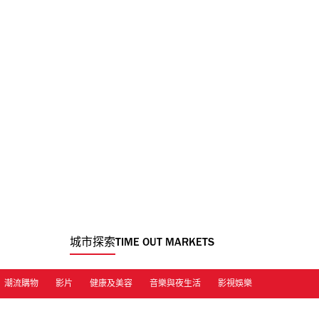
城市探索
TIME OUT MARKETS
潮流購物
影片
健康及美容
音樂與夜生活
影視娛樂