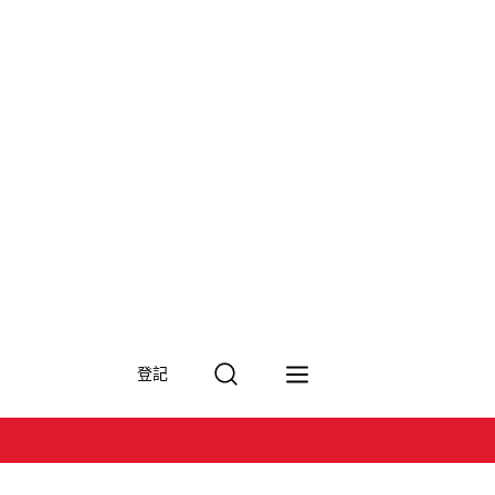
搜
登記
尋