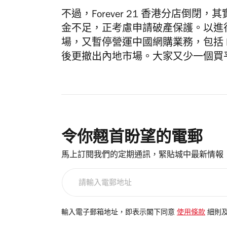
不過，Forever 21 香港分店倒閉，
金不足，正考慮申請破產保護。以進
場，又暫停營運中國網購業務，包括 Fo
後更撤出內地市場。大家又少一個買
令你翹首盼望的電郵
馬上訂閱我們的定期通訊，緊貼城中最新情報
請
輸
入
電
輸入電子郵箱地址，即表示閣下同意
使用條款
細則
郵