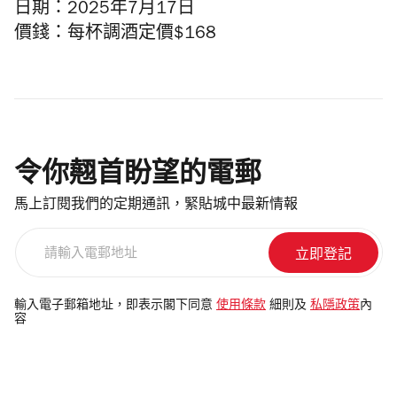
日期：2025年7月17日
價錢：每杯調酒定價$
168
令你翹首盼望的電郵
馬上訂閱我們的定期通訊，緊貼城中最新情報
請
輸
入
電
輸入電子郵箱地址，即表示閣下同意
使用條款
細則及
私隱政策
內
容
郵
地
址