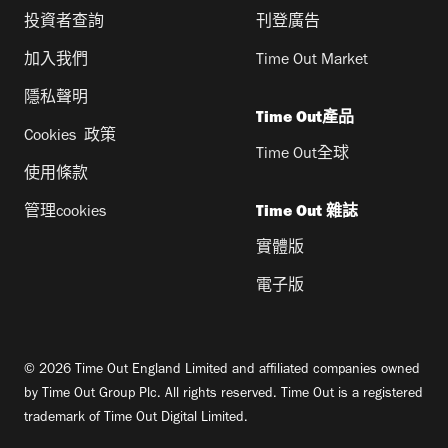
投資者查詢
刊登廣告
加入我們
Time Out Market
隱私聲明
Time Out產品
Cookies 政策
Time Out全球
使用條款
管理cookies
Time Out 雜誌
實體版
電子版
© 2026 Time Out England Limited and affiliated companies owned
by Time Out Group Plc. All rights reserved. Time Out is a registered
trademark of Time Out Digital Limited.