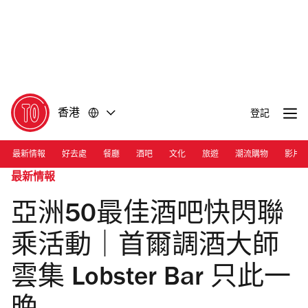
前
前
往
往
內
頁
容
尾
香港
登記
最新情報
好去處
餐廳
酒吧
文化
旅遊
潮流購物
影片
最新情報
亞洲50最佳酒吧快閃聯
乘活動｜首爾調酒大師
雲集 Lobster Bar 只此一