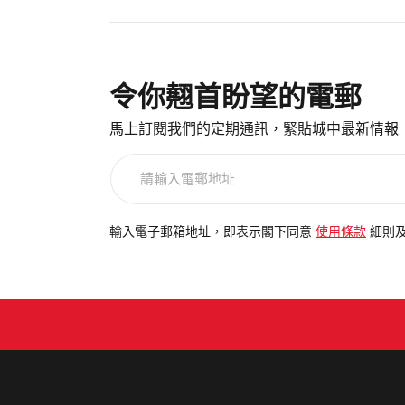
令你翹首盼望的電郵
馬上訂閱我們的定期通訊，緊貼城中最新情報
請
輸
入
電
輸入電子郵箱地址，即表示閣下同意
使用條款
細則
郵
地
址