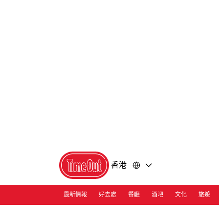
前
前
往
往
內
頁
容
尾
香港
最新情報
好去處
餐廳
酒吧
文化
旅遊