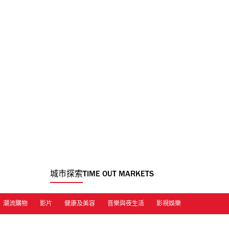
城市探索
TIME OUT MARKETS
潮流購物
影片
健康及美容
音樂與夜生活
影視娛樂