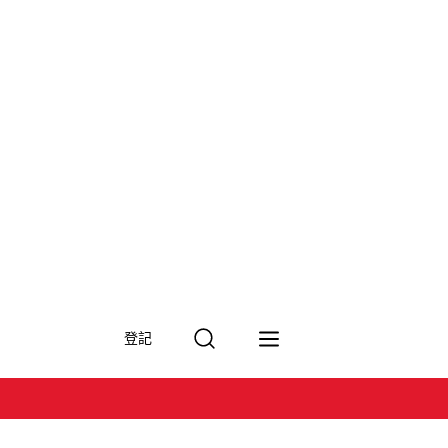
搜
登記
尋