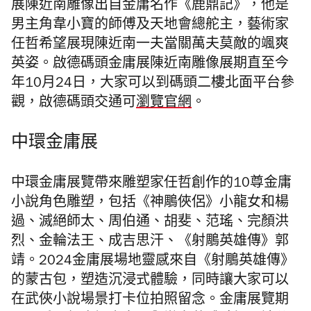
展陳近南雕像出自金庸名作《鹿鼎記》，他是
男主角韋小寶的師傅及天地會總舵主，藝術家
任哲希望展現陳近南一夫當關萬夫莫敵的颯爽
英姿。啟德碼頭金庸展陳近南雕像展期直至今
年10月24日，大家可以到碼頭二樓北面平台參
觀，啟德碼頭交通可
瀏覽官網
。
中環金庸展
中環金庸展覽帶來雕塑家任哲創作的10尊金庸
小說角色雕塑，包括《神鵰俠侶》小龍女和楊
過、滅絕師太、周伯通、胡斐、范瑤、完顏洪
烈、金輪法王、成吉思汗、《射鵰英雄傳》郭
靖。2024金庸展場地靈感來自《射鵰英雄傳》
的蒙古包，塑造沉浸式體驗，同時讓大家可以
在武俠小說場景打卡位拍照留念。金庸展覽期