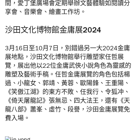
間，愛丁堡廣場會定期舉辦文藝體驗如閱讀分
享會、音樂會、繪畫工作坊。
沙田文化博物館金庸展2024
3月16日至10月7日，別錯過另一大2024金庸
展地點，沙田文化博物館舉行雕塑家任哲展
覽，展出他以22位金庸武俠小說角色為靈感的
雕塑及藝術手稿。任哲金庸展覽的角色包括楊
過、小龍女、郭靖、黃蓉、歐陽鋒、王重陽、
《笑傲江湖》的東方不敗、任我行、令狐冲、
《倚天屠龍記》張無忌、四大法王，還有《天
龍八部》蕭峯、虛竹、段譽，沙田金庸展覽免
費入場。