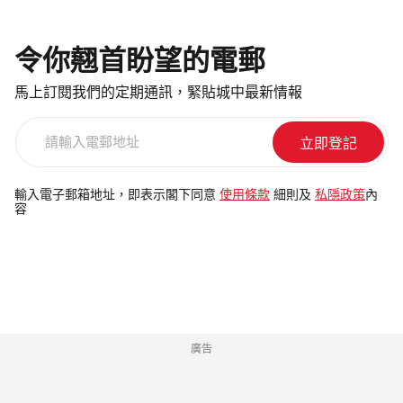
令你翹首盼望的電郵
馬上訂閱我們的定期通訊，緊貼城中最新情報
請
輸
入
電
輸入電子郵箱地址，即表示閣下同意
使用條款
細則及
私隱政策
內
容
郵
地
址
廣告