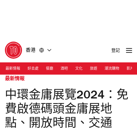
前
前
往
往
內
頁
容
尾
香港
登記
最新情報
好去處
餐廳
酒吧
文化
旅遊
潮流購物
影片
最新情報
中環金庸展覽2024：免
費啟德碼頭金庸展地
點、開放時間、交通