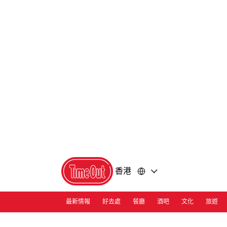
前
前
往
往
內
頁
容
尾
香港
最新情報
好去處
餐廳
酒吧
文化
旅遊