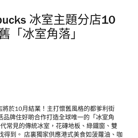
bucks 冰室主題分店10
懷舊「冰室角落」
fee 分店將於10月結業！主打懷舊風格的都爹利街
與香港生活品牌住好啲合作打造全球唯一的「冰室角
年代常見的傳統冰室，花磚地板、綠鐵窗、雙
找得到。 店裏獨家供應港式美食如菠蘿油、咖