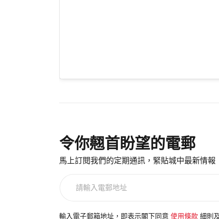
令你翹首盼望的電郵
馬上訂閱我們的定期通訊，緊貼城中最新情報
請
輸
入
電
輸入電子郵箱地址，即表示閣下同意
使用條款
細則