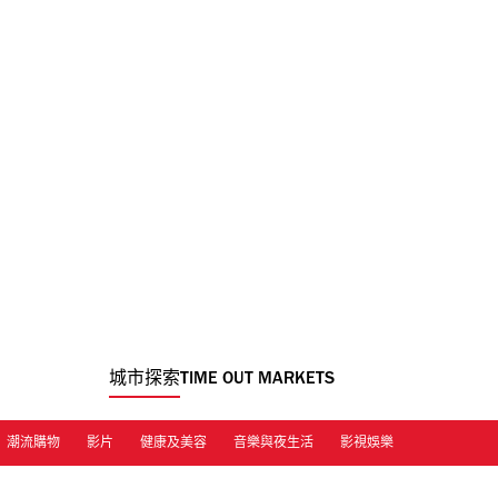
城市探索
TIME OUT MARKETS
潮流購物
影片
健康及美容
音樂與夜生活
影視娛樂