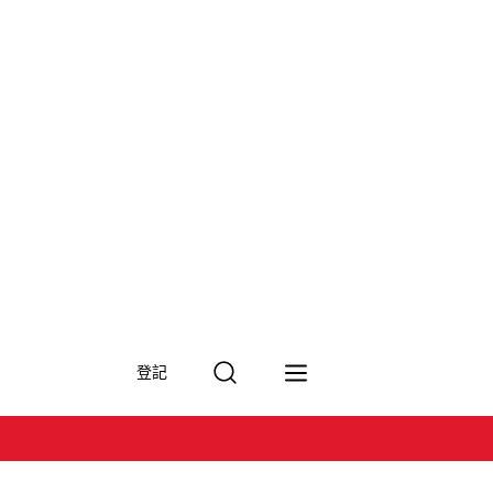
搜
登記
尋