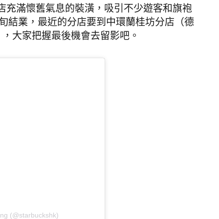
店充滿懷舊氣息的裝潢，吸引不少遊客和旗袍
中旬結業，最近的分店要到中環蘭桂坊分店（德
號），大家把握最後機會去留影吧。
ong (@starbuckshk)