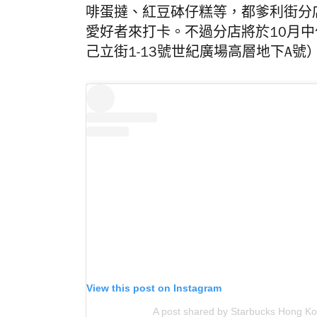
啡蛋撻、紅豆砵仔糕等，都爹利街分
愛好者來打卡。不過分店將於10月
己立街1-13號世紀廣場高層地下A
View this post on Instagram
A post shared by Starbucks Hong K