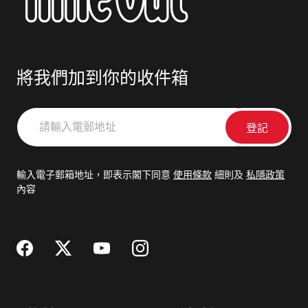
將我們加到你的收件箱
請
輸
入
電
輸入電子郵箱地址，即表示閣下同意
使用條款
細則及
私隱政策
郵
內容
地
址