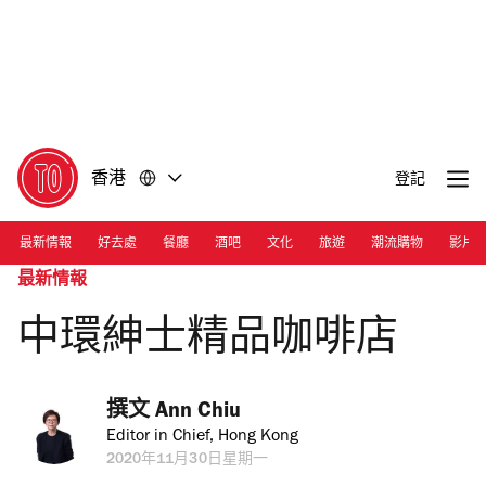
前
前
往
往
內
頁
容
尾
香港
登記
最新情報
好去處
餐廳
酒吧
文化
旅遊
潮流購物
影片
最新情報
中環紳士精品咖啡店
撰文 
Ann Chiu
Editor in Chief, Hong Kong
2020年11月30日星期一