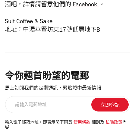
酒吧，詳情請留意他們的
Facebook
。
Suit Coffee & Sake
地址：中環華賢坊東17號低層地下B
令你翹首盼望的電郵
馬上訂閱我們的定期通訊，緊貼城中最新情報
請
輸
入
電
輸入電子郵箱地址，即表示閣下同意
使用條款
細則及
私隱政策
內
容
郵