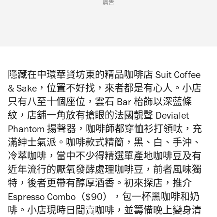
廣告
隱藏在中環華賢坊東的精品咖啡店 Suit Coffee
& Sake，位置不好找，來者都是有心人。小店
只有八至十個座位，雲石 Bar
枱飾以
深藍條
紋，店舖一角放有搶眼的法國靚聲 Devialet
Phantom
揚聲器，咖啡師
都穿恤衫打領呔，充
滿紳士氣派。咖啡款式精簡，黑、白、手沖、
冷萃咖啡，當中不少得精選單產地咖啡豆及有
近年流行的厭氧發酵處理咖啡豆，前者風味獨
特，後者更帶有醇厚酒香。初來探店，推介
Espresso Combo（$90），包一杯黑咖啡和奶
啡。小店現時日間賣咖啡，並籌備晚上變身清