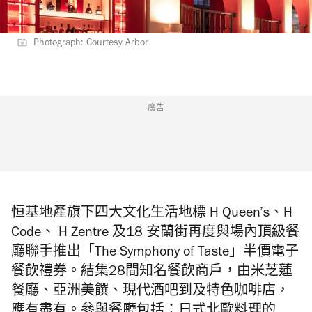
Photograph: Courtesy Arbor
廣告
恒基地
產
旗下四大文化生活地標
H Queen’s
、
H
Code
、
H Zentre
及
18
安蘭街
再度與場
內
頂級餐
廳聯手推出
「
The Symphony of Taste
」
半價電子
餐飲禮券。
結集
28
間知名餐飲商
戶
，由米芝蓮
餐廳、亞洲美饌、現代酒吧到及特色咖啡店，