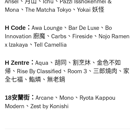
Ansel、月山、Ichu、Pazzi Isshokenmei &
Mona、The Matcha Tokyo、Yokai 妖怪
H Code：
Awa Lounge、
Bar De Luxe、
Bo
Innovation
廚魔、Carbs、Fireside、
Nojo Ramen
x Izakaya、Tell Camellia
H Zentre：
Aqua
、胡同、
割烹
炑、金色不如
帰、Rise By Classified、Room 3、三郎燒肉、家
全七福、鮨燐、無老鍋
18
安蘭街：
Arcane、Mono
、Ryota Kappou
Modern、Zest by Konishi