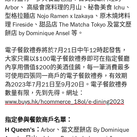
應有盡有。參與餐廳包括：
日式北歐料理的
Arbor、
高級會席料理的月山、秘魯美食 Ichu、
型格拉麵店 Nojo Ramen x Izakaya、原木燒烤料
理 Fireside、甜品店 The Matcha Tokyo 及當
文歷
餅店
by Dominique Ansel 等。
電子餐飲禮券將於7月21日
中午
12
時起發售，
大家只
需以$100
電子餐飲禮券
即可在指定餐廳
內享用價值$200的美酒佳餚，
每一筆消費最多
可使用四
張同一商
戶
的電子餐飲禮券，
有效期
為
2023
年
7
月
21
日至
9
月
20
日。
電子餐飲禮券
數量有限，先到先得。網址：
www.buys.hk/hcommerce_18ol/e-dining2023
指定參與餐飲商戶
名單：
H Queen’s：
Arbor、當文歷餅店 By Dominique