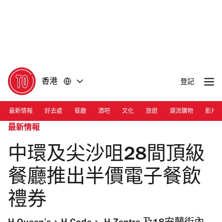
前
前
往
往
內
頁
容
尾
香港
登記
最新情報
好去處
餐廳
酒吧
文化
旅遊
潮流購物
影片
最新情報
中環及尖沙咀28間頂級
餐廳推出半價電子餐飲
禮券