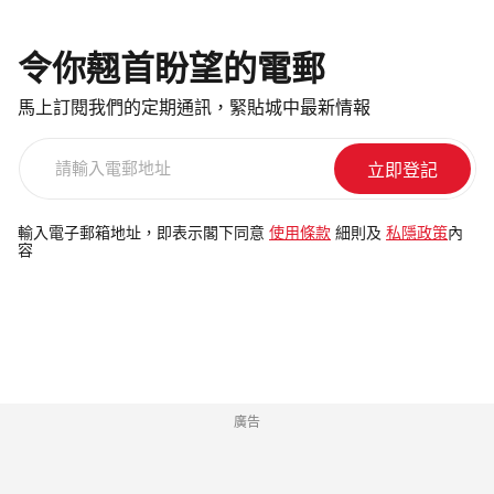
令你翹首盼望的電郵
馬上訂閱我們的定期通訊，緊貼城中最新情報
請
輸
入
電
輸入電子郵箱地址，即表示閣下同意
使用條款
細則及
私隱政策
內
容
郵
地
址
廣告