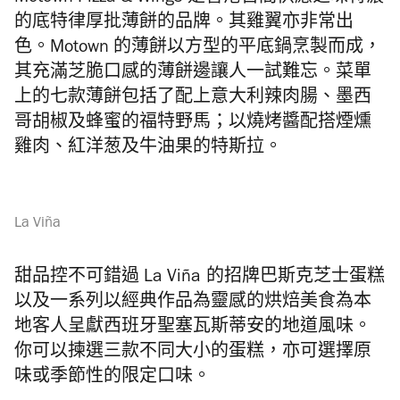
的底特律厚批薄餅的品牌。其雞翼亦非常出
色。Motown 的薄餅以方型的平底鍋烹製而成，
其充滿芝脆口感的薄餅邊讓人一試難忘。菜單
上的七款薄餅包括了配上意大利辣肉腸、
墨西
哥胡椒及蜂蜜的福特野馬；以燒烤醬配搭煙燻
雞肉、
紅洋葱及牛油果的特斯拉。
La Viña
甜品控不可錯過 La Viña
的招牌巴斯克芝士蛋糕
以及一系列以經典作品為靈感的烘焙
美食為本
地客人呈獻西班牙聖塞瓦斯蒂安的地道風味。
你可以揀選三款不同大小的蛋糕，
亦可選擇原
味或季節性的限定口味。