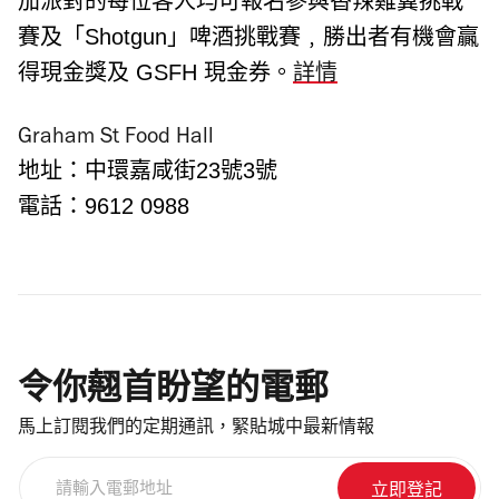
加派對的每位客人均可報名參與
香辣雞翼挑戰
賽及
「Shotgun」啤酒挑戰賽﹐
勝出者有機會
贏
得現金
獎及
GSFH
現金券。
詳情
Graham St Food Hall
地址：中環嘉咸街23號3號
電話：
9612 0988
令你翹首盼望的電郵
馬上訂閱我們的定期通訊，緊貼城中最新情報
請
輸