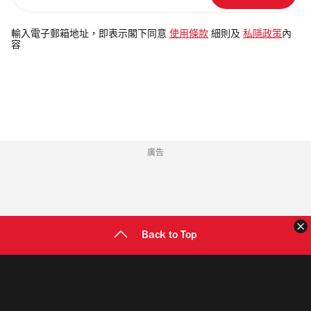
入
電
輸入電子郵箱地址，即表示閣下同意
使用條款
細則及
私隱政策
內
容
郵
地
址
廣告
Back to Top