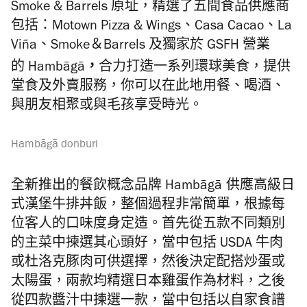
Smoke & Barrels 原址，精選了五間食品供應商
包括：Motown Pizza & Wings、Casa Cacao、La
Viña、Smoke＆Barrels 及獨家於 GSFH 營業
，
的 Hambāgā
合力
打造一系列環球美食，
提供
堂食及外賣服務，你
可以在此地用餐、
喝酒、
與朋友相聚或與毛孩享受時光。
Hambāgā donburi
全新推出的
餐飲概念品牌
Hambāgā
供應高級日
式漢堡牛排丼飯，整個過程非常簡單，
根據每
位客人的口味度身定造。首先從五款不同類別
的主菜中揀選其心頭好，
當中包括 USDA 牛肉
或杜洛克豚肉可供選擇，
然後決定配搭炒蛋或
太陽蛋，兩款均精選日本雞蛋作為材料，
之後
從四款醬汁中揀選一款，當中包括以自家食譜