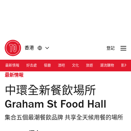
前
前
往
往
內
頁
容
尾
香港
登記
最新情報
好去處
餐廳
酒吧
文化
旅遊
潮流購物
影片
最新情報
中環全新餐飲場所
Graham St Food Hall
集合五個最潮餐飲品牌 共享全天候用餐的場所