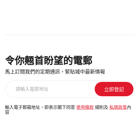
令你翹首盼望的電郵
馬上訂閱我們的定期通訊，緊貼城中最新情報
請
輸
入
電
輸入電子郵箱地址，即表示閣下同意
使用條款
細則及
私隱政策
內
容
郵
地
址