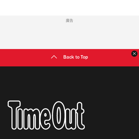
廣告
Back to Top