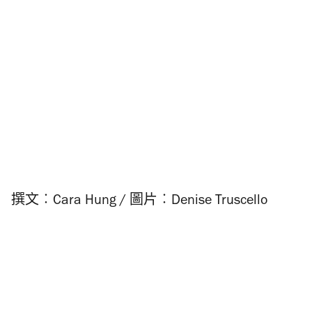
撰文︰Cara Hung
/ 圖片︰Denise Truscello