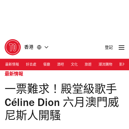
前
前
往
往
內
頁
容
尾
香港
登記
最新情報
好去處
餐廳
酒吧
文化
旅遊
潮流購物
影片
最新情報
一票難求！殿堂級歌手
Céline Dion 六月澳門威
尼斯人開騷