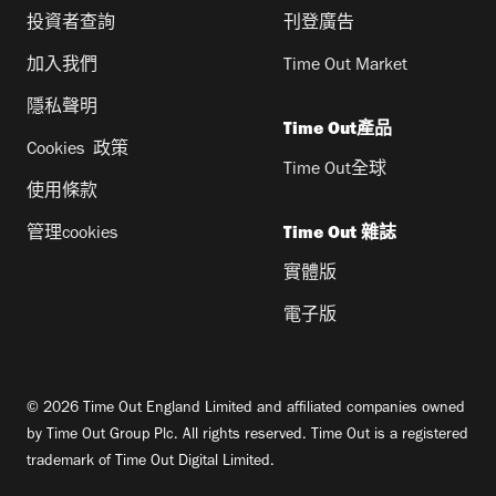
投資者查詢
刊登廣告
加入我們
Time Out Market
隱私聲明
Time Out產品
Cookies 政策
Time Out全球
使用條款
管理cookies
Time Out 雜誌
實體版
電子版
© 2026 Time Out England Limited and affiliated companies owned
by Time Out Group Plc. All rights reserved. Time Out is a registered
trademark of Time Out Digital Limited.