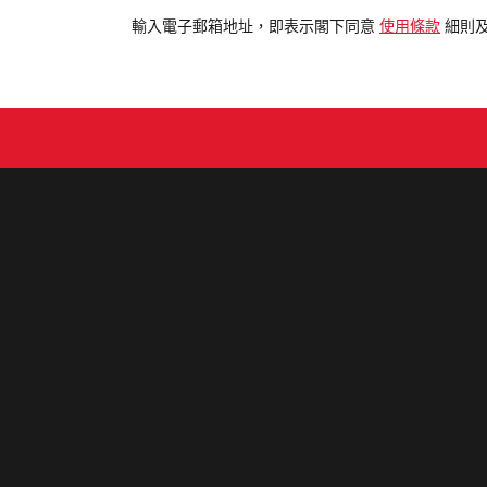
電
輸入電子郵箱地址，即表示閣下同意
使用條款
細則
郵
地
址