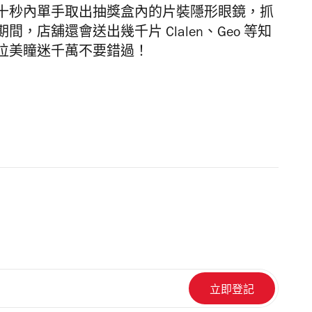
次，十秒內單手取出抽獎盒內的片裝隱形眼鏡，抓
店舖還會送出幾千片 Clalen、Geo 等知
位美瞳迷千萬不要錯過！