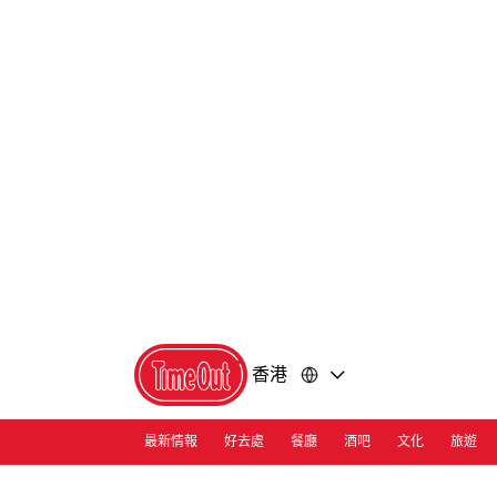
前
前
往
往
內
頁
容
尾
香港
最新情報
好去處
餐廳
酒吧
文化
旅遊