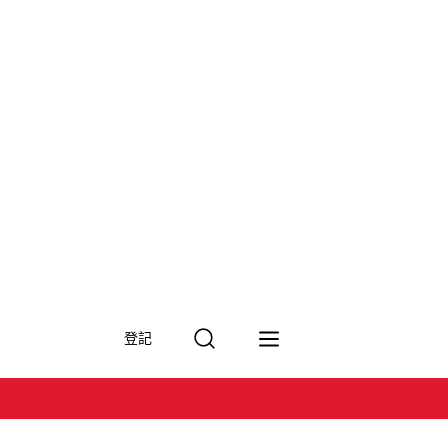
搜
登記
尋