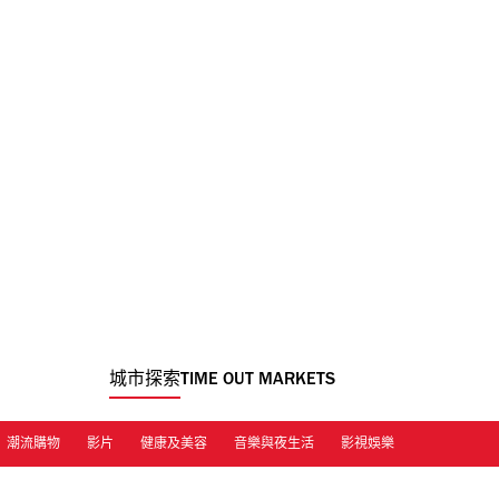
城市探索
TIME OUT MARKETS
潮流購物
影片
健康及美容
音樂與夜生活
影視娛樂