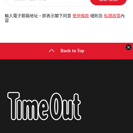
輸
入
電
輸入電子郵箱地址，即表示閣下同意
使用條款
細則及
私隱政策
內
容
郵
地
址
Back to Top