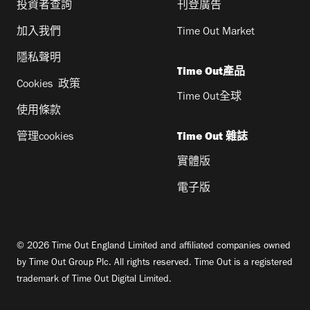
投資者查詢
刊登廣告
加入我們
Time Out Market
隱私聲明
Time Out產品
Cookies 政策
Time Out全球
使用條款
管理cookies
Time Out 雜誌
實體版
電子版
© 2026 Time Out England Limited and affiliated companies owned
by Time Out Group Plc. All rights reserved. Time Out is a registered
trademark of Time Out Digital Limited.