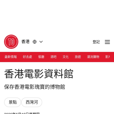
前
前
往
往
內
頁
容
尾
香港
登記
最新情報
好去處
餐廳
酒吧
文化
旅遊
潮流購物
影片
Photograph: Courtesy Hong Kong Film Archive
香港電影資料館
保存香港電影瑰寶的博物館
景點
西灣河