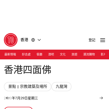
前
前
往
往
內
頁
容
尾
香港
登記
最新情報
好去處
餐廳
酒吧
文化
旅遊
潮流購物
影片
Photograph: Courtesy Hong Kong Brahma Shrine
香港四面佛
景點 | 宗教建築及場所
九龍灣
2020年7月29日星期三