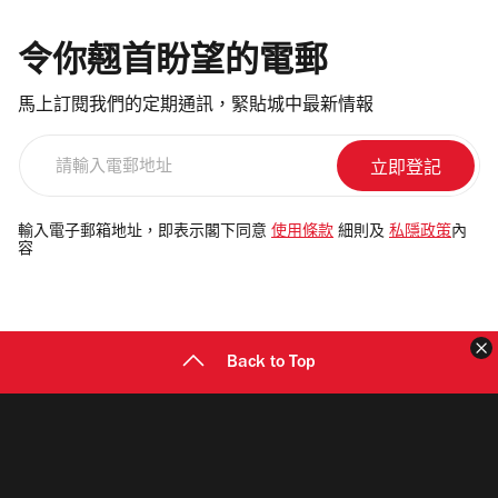
令你翹首盼望的電郵
馬上訂閱我們的定期通訊，緊貼城中最新情報
請
輸
入
電
輸入電子郵箱地址，即表示閣下同意
使用條款
細則及
私隱政策
內
容
郵
地
址
Back to Top