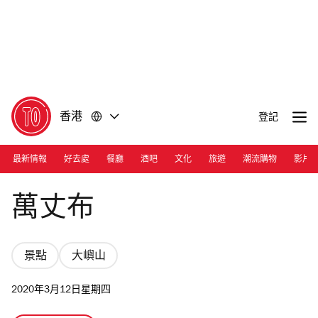
前
前
往
往
內
頁
容
尾
香港
登記
最新情報
好去處
餐廳
酒吧
文化
旅遊
潮流購物
影片
Photograph: Shutterstock
萬丈布
景點
大嶼山
2020年3月12日星期四