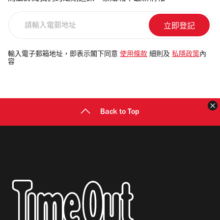
請
輸
入
電
輸入電子郵箱地址，即表示閣下同意
使用條款
細則及
私隱政策
內
容
郵
地
址
Back to Top