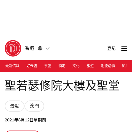
前
前
往
往
內
頁
容
尾
香港
登記
最新情報
好去處
餐廳
酒吧
文化
旅遊
潮流購物
影片
Photograph: Colin Lam | St Joseph's seminary and church
聖若瑟修院大樓及聖堂
景點
澳門
2021年8月12日星期四