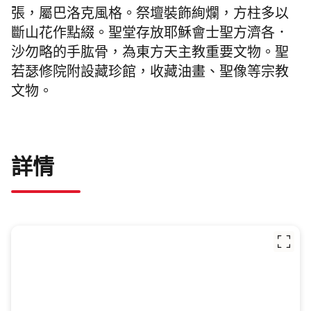
張，屬巴洛克風格。祭壇裝飾絢爛，方柱多以
斷山花作點綴。聖堂存放耶穌會士聖方濟各．
沙勿略的手肱骨，為東方天主教重要文物。聖
若瑟修院附設藏珍館，收藏油畫、聖像等宗教
文物。
詳情