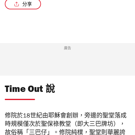
分享
廣告
Time Out 說
修院於18世紀由耶穌會創辦，旁邊的聖堂落成
時規模僅次於聖保祿教堂（即大三巴牌坊），
故俗稱「三巴仔」。修院純樸，聖堂則華麗誇