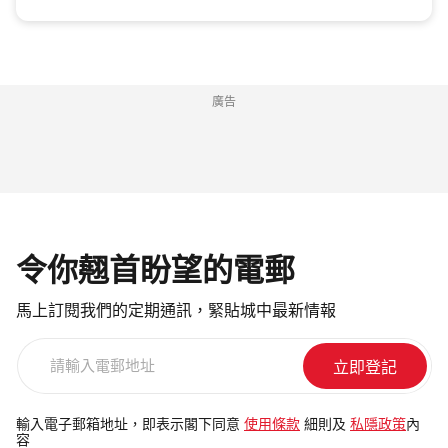
廣告
令你翹首盼望的電郵
馬上訂閱我們的定期通訊，緊貼城中最新情報
請
輸
入
電
輸入電子郵箱地址，即表示閣下同意
使用條款
細則及
私隱政策
內
容
郵