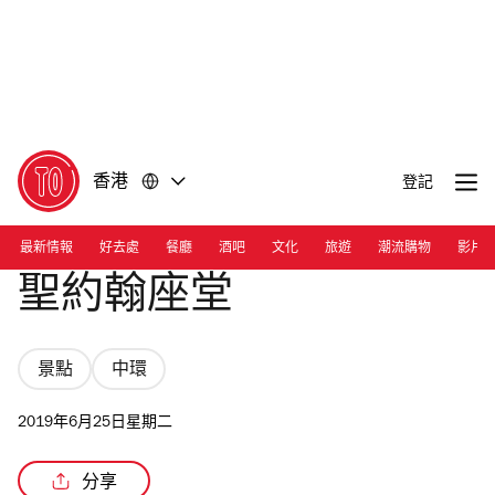
前
前
往
往
內
頁
容
尾
香港
登記
最新情報
好去處
餐廳
酒吧
文化
旅遊
潮流購物
影片
聖約翰座堂
景點
中環
2019年6月25日星期二
分享