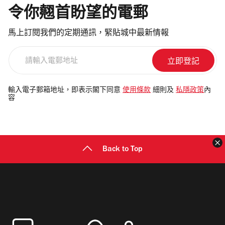
令你翹首盼望的電郵
馬上訂閱我們的定期通訊，緊貼城中最新情報
請
輸
入
電
輸入電子郵箱地址，即表示閣下同意
使用條款
細則及
私隱政策
內
容
郵
地
址
Back to Top