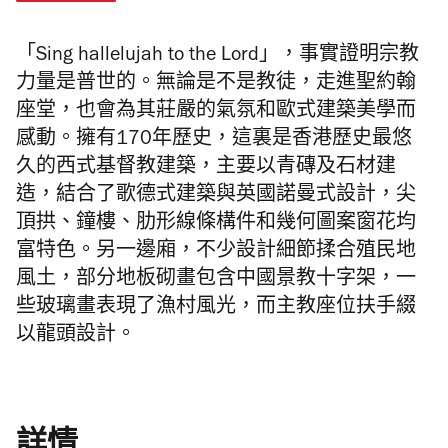
「Sing hallelujah to the Lord」，事實證明宗教
力量是普世的。無論是不是教徒，走進聖約翰
座堂，也會為其莊嚴的氣氛和歐式建築美學而
感動。擁有170年歷史，這裏是香港歷史最悠
久的西式基督教建築，主要以青磚及石材建
造，結合了歌德式建築與英國諾曼式設計，尖
頂拱、鐘樓、肋形線條構件和幾何圖案窗花均
富特色。另一邊廂，不少設計細節揉合殖民地
風土，部分地板砌畫包含中國景教十字架，一
些玻璃畫表現了漁村風光，而主教座位扶手綴
以龍頭設計。
詳情