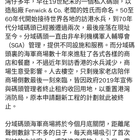
灣仔多年，早在19世紀末的一個私人碼頭，以
造船廠 Fenwick & Co. 老闆的姓氏而命名。50至
60年代開始接待世界各地的訪港水兵，到70年
代分域碼頭已經搬遷過兩次，最後座落在現址
至今。分域碼頭一直由非牟利機構軍人輔導會
（SGA）管理，提供不同設施和服務。而分域碼
頭裏的海軍商場數十年來進駐了各式各樣的商
店和餐廳，不過近年到訪香港的水兵減少，商
場生意受影響。人去樓空，只剩幾家老店陪伴
商場倒數最後一刻來臨，皆因政府2019年宣佈
與碼頭管理者終止租約收回用地，以重置港灣
消防局，原本申請翻新工程的計劃就此被終
止。
分域碼頭海軍商場將於今個月底關閉，距離尾
聲倒數餘下不多的日子，每天商場吸引了首次