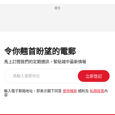
廣告
令你翹首盼望的電郵
馬上訂閱我們的定期通訊，緊貼城中最新情報
請
輸
入
電
輸入電子郵箱地址，即表示閣下同意
使用條款
細則及
私隱政策
內
容
郵
地
址