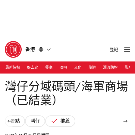
前
前
往
往
內
頁
容
尾
香港
登記
最新情報
好去處
餐廳
酒吧
文化
旅遊
潮流購物
影片
Photograph: Cara Hung
灣仔分域碼頭/海軍商場
（已結業）
景點
灣仔
推薦