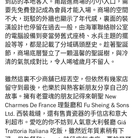
到訪的本地客人。
甫踏進商場的小小入口，需
要先免費登記成為會員才能入場。
商場的空間
不大，斑駁的外牆也顯示了年代感，裏面的裝
潢設計也停留在過去一般，由海軍聯絡辦公室
的電腦設備到麥當勞舊式座椅、水兵主題的擺
設等等，都是記載了分域碼頭歷史。趁著聖誕
節，商場底層豎立了一顆溫馨的聖誕樹，與冷
清的氣氛成對比，令人唏噓歲月不留人。
雖然這裏不少商舖已經丟空，但依然有幾家店
留守到最後，也樂於與熟客新朋友分享自己的
故事。擁有老靈魂的朋友記得來朝聖 New
Charmes De France 理髮廳和 Fu Sheing & Sons
Ltd. 西裝裁縫，還有售賣瓷器的手信店和意大
利超市。愛吃的你不妨到人氣意大利餐廳 Giá
Trattoria Italiana 吃飯，雖然近年質素稍有下