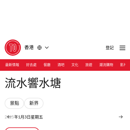
前
前
往
往
內
頁
容
尾
香港
登記
最新情報
好去處
餐廳
酒吧
文化
旅遊
潮流購物
影片
Photograph: Cara Hung
流水響水塘
景點
新界
2025年1月3日星期五