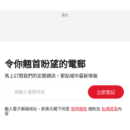
廣告
令你翹首盼望的電郵
馬上訂閱我們的定期通訊，緊貼城中最新情報
請
輸
入
電
輸入電子郵箱地址，即表示閣下同意
使用條款
細則及
私隱政策
內
容
郵
地
址