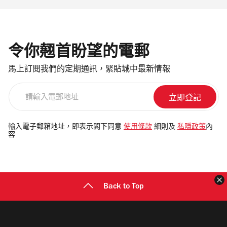
令你翹首盼望的電郵
馬上訂閱我們的定期通訊，緊貼城中最新情報
請
輸
入
電
輸入電子郵箱地址，即表示閣下同意
使用條款
細則及
私隱政策
內
容
郵
地
址
Back to Top