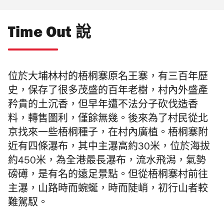
Time Out 說
位於大埔林村的梧桐寨原名王寨，有
三百年歷
史，保存了很多茂盛的百年老樹，村內外盛產
矜貴的土沉香，但早年遭不法分子砍伐造香
料，轉售圖利，僅餘無幾。後來為了村民從北
京找來一些梧桐種子，在村內廣植。梧桐寨附
近有四條瀑布，其中主瀑高約30米，位於海拔
約450米，為全港最長瀑布，流水飛潟，氣勢
磅礡，是有名的遠足景點。但從梧桐寨村前往
主瀑，山路時而蜿蜒，時而陡峭，初行山者較
難駕馭。