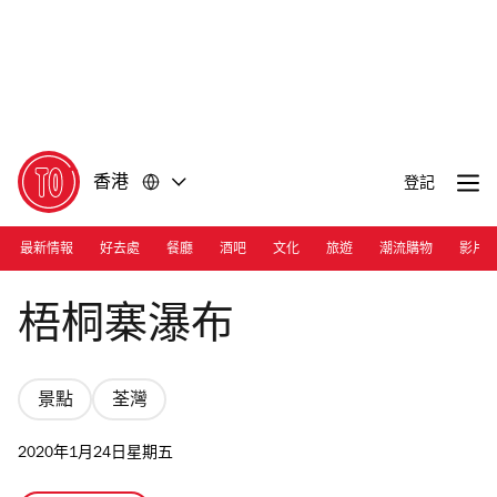
前
前
往
往
內
頁
容
尾
香港
登記
最新情報
好去處
餐廳
酒吧
文化
旅遊
潮流購物
影片
Photograph: Shutterstock
梧桐寨瀑布
景點
荃灣
2020年1月24日星期五