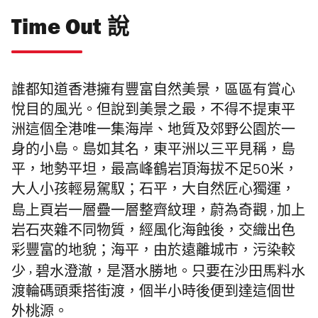
Time Out 說
誰都知道香港擁有豐富自然美景，區區有賞心
悅目的風光。但說到美景之最，不得不提東平
洲這個全港唯一集海岸、地質及郊野公園於一
身的小島。島如其名，東平洲以三平見稱，島
平，地勢平坦，最高峰鶴岩頂海拔不足50米，
大人小孩輕易駕馭；石平，大自然匠心獨運，
島上頁岩一層疊一層整齊紋理，蔚為奇觀
，
加上
岩石夾雜不同物質，經風化海蝕後，交織出色
彩豐富的地貌；海平，由於遠離城市，污染較
少
，
碧水澄澈，是潛水勝地。只要在沙田馬料水
渡輪碼頭乘搭街渡，個半小時後便到達這個世
外桃源。