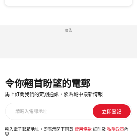
廣告
令你翹首盼望的電郵
馬上訂閱我們的定期通訊，緊貼城中最新情報
請
輸
入
電
輸入電子郵箱地址，即表示閣下同意
使用條款
細則及
私隱政策
內
容
郵