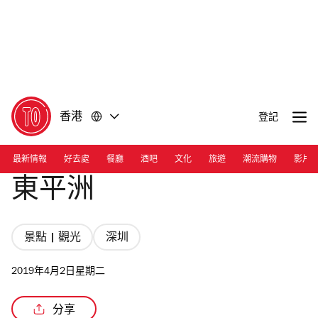
前
前
往
往
內
頁
容
尾
香港
登記
最新情報
好去處
餐廳
酒吧
文化
旅遊
潮流購物
影片
東平洲
景點 | 觀光
深圳
2019年4月2日星期二
分享