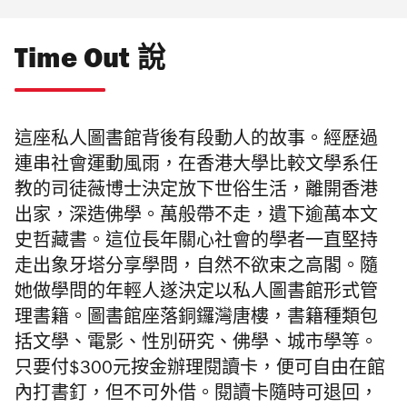
Time Out 說
這座私人圖書館背後有段動人的故事。經歷過
連串社會運動風雨，在香港大學比較文學系任
教的司徒薇博士決定放下世俗生活
，離開香港
出家，深造佛學。萬般帶不走
，遺
下逾萬本文
史哲藏書。這位長年關心社會的學者一直堅持
走出象牙塔分享學問
，自然不欲束之高閣
。隨
她做學問的年輕人遂決定以
私人圖書館形式管
理書籍。圖書館座落銅鑼灣唐樓，書籍種類包
括文學、電影、性別研究、佛學、城市學等。
只要付$300元按金辦理閱讀卡，便可自由在館
內打書釘，但不可外借。閱讀卡隨時可退回，