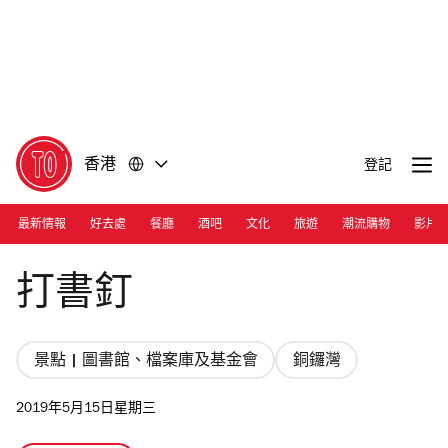
前
前
往
往
內
頁
容
尾
香港
登記
最新情報
好去處
餐廳
酒吧
文化
旅遊
潮流購物
影片
Photo by Nose in the Books
打書釘
景點 | 圖書館、檔案庫及基金會
銅鑼灣
2019年5月15日星期三