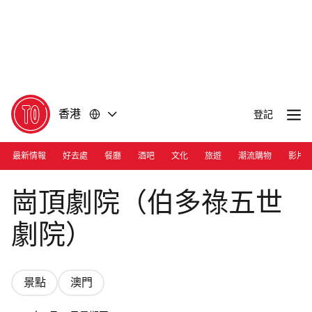
前
前
往
往
內
頁
容
尾
香港
登記
最新情報
好去處
餐廳
酒吧
文化
旅遊
潮流購物
影片
Photograph: Colin Lam | Dom Pedro V Theatre
崗頂劇院（伯多祿五世
劇院）
景點
澳門