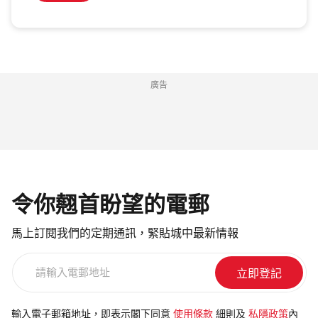
廣告
令你翹首盼望的電郵
馬上訂閱我們的定期通訊，緊貼城中最新情報
請
輸
入
電
輸入電子郵箱地址，即表示閣下同意
使用條款
細則及
私隱政策
內