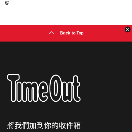
容
郵
地
址
Back to Top
將我們加到你的收件箱