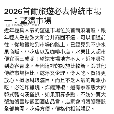
2026首爾旅遊必去傳統市場
一：望遠市場
Photograph: Miu.C
近年極具人氣的望遠市場位於首爾麻浦區，跟
年輕人熱點弘大和合井商圈不遠，可以順道前
往。從地鐵站到市場的路上，已經見到不少水
果商販、小吃店以及咖啡小店，水果比大超市
便宜兩三成呢！望遠市場地方不大，近年吸引
到遊客青睞，全因這裡的設施比較新，跟其他
傳統市場相比，乾淨又企理，令人吃、買得更
放心。攤販琳琅滿目，而且不乏人氣的新派小
吃，必吃炸雞塊、炸釀辣椒，還有拳頭般大的
韓式豬肉漢堡扒，如果預算多點，不妨外賣大
蟹加蟹蓋炒飯回酒店品嘗，店家會將蟹腳蟹殼
全部剪開，吃得方便，價格也相當親民。