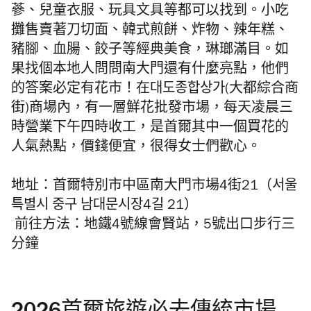
蔘、兒童衣服、玩具文具等都可以找到。小吃
攤售賣著刀切面、韓式煎餅、炸物、辣年糕、
豬腳、血腸、餃子等經典美食，琳瑯滿目。如
果找個本地人問問南大門還有什麼亮點，他們
的答案必定有花市！在대도종합상가(大都綜合商
街)商場內，有一層鮮花批發市場，每天凌晨三
時營業下午四時收工，是首爾其中一個買花的
人氣熱點，價錢便宜，很得女士們歡心。
地址：首爾特別市中區南大門市場4街21（서울
특별시 중구 남대문시장4길 21）
前往方法：地鐵4號線會賢站，5號出口步行三
分鐘