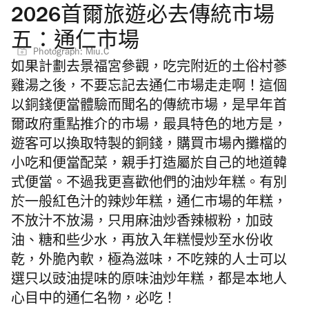
2026首爾旅遊必去傳統市場
五：通仁市場
Photograph: Miu.C
如果計劃去景福宮參觀，吃完附近的土俗村蔘
雞湯之後，不要忘記去通仁市場走走啊！這個
以銅錢便當體驗而聞名的傳統市場，是早年首
爾政府重點推介的市場，最具特色的地方是，
遊客可以換取特製的銅錢，購買市場內攤檔的
小吃和便當配菜，親手打造屬於自己的地道韓
式便當。不過我更喜歡他們的油炒年糕。有別
於一般紅色汁的辣炒年糕，通仁市場的年糕，
不放汁不放湯，只用麻油炒香辣椒粉，加豉
油、糖和些少水，再放入年糕慢炒至水份收
乾，外脆內軟，極為滋味，不吃辣的人士可以
選只以豉油提味的原味油炒年糕，都是本地人
心目中的通仁名物，必吃！