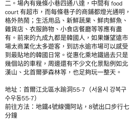
二。場內有幾條小巷四通八達，中間有 food
court 有超市，而每條巷子的商鋪都燈光通明，
格外熱鬧；生活用品、新鮮蔬果、鮮肉鮮魚、
雜貨店、衣服飾物、小食店餐廳等等應有盡
有。前來的九成九都是韓國人，如果嫌望遠市
場太商業化太多遊客，到訪水逾市場可以感受
到最貼地的韓國日常。從惠化乘地鐵過去只是
幾個站的車程，周邊還有不少文化景點例如北
漢山、北首爾夢森林等，也足夠玩一整天。
地址：首爾江北區水踰洞55-7（서울시 강복구
수우동55-7）
前往方法：地鐵4號線彌阿站，8號出口步行七
分鐘