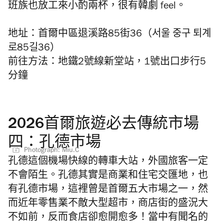
班族也放工來小酌兩杯，很有韓劇 feel。
地址：首爾中區退溪路85街36（서울 중구 퇴계
로85길36）
前往方法：地鐵2號線新堂站，1號出口步行5
分鐘
2026首爾旅遊必去傳統市場
四：孔德市場
Photograph: Miu.C
孔德這個機場快線的轉車大站，外國旅客一定
不會陌生。孔德其實是商業和住宅交匯地，也
有孔德市場，這裡曾是首爾五大市場之一，然
而近年零售業不敵大型超市，商店街的盛況大
不如前，反而食店卻愈開愈多！當中有聞名的