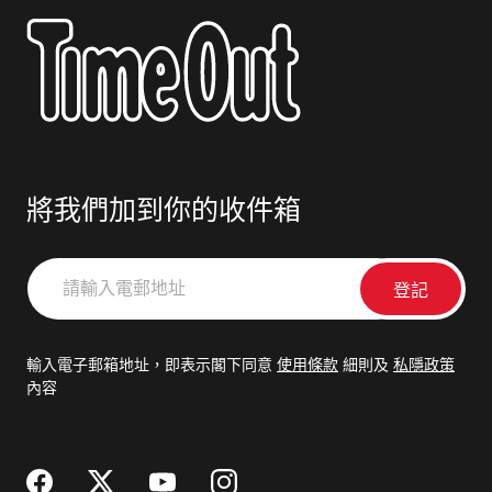
將我們加到你的收件箱
請
輸
入
電
輸入電子郵箱地址，即表示閣下同意
使用條款
細則及
私隱政策
郵
內容
地
址