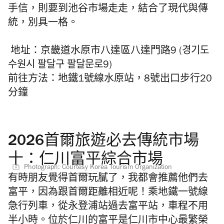
手信，則要到池谷市場走走，結合了現代與傳
統，別具一格。
地址：京畿道水原市八達區八達門路9 (경기도
수원시 팔달구 팔달문로9)
前往方法：地鐵1號線水原站，8號出口步行20
分鐘
2026首爾旅遊必去傳統市場
十：仁川富平綜合市場
Photograph: Courtesy Korea Tourism Organization
有時朋友覺得首爾玩膩了，我都會推薦他們去
富平，因為跟首爾距離相近呢！乘地鐵一號線
急行列車，從永登浦站過去富平站，車程不用
半小時。位於仁川的富平是仁川市中心最繁榮