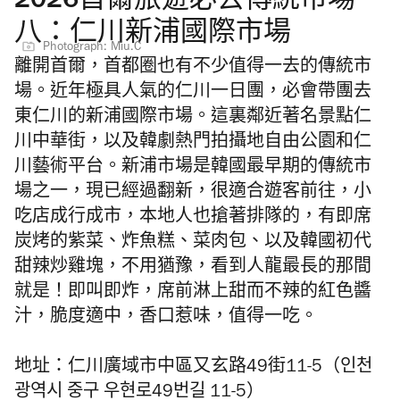
2026首爾旅遊必去傳統市場
八：仁川新浦國際市場
Photograph: Miu.C
離開首爾，首都圈也有不少值得一去的傳統市
場。近年極具人氣的仁川一日團，必會帶團去
東仁川的新浦國際市場。這裏鄰近著名景點仁
川中華街，以及韓劇熱門拍攝地自由公園和仁
川藝術平台。新浦市場是韓國最早期的傳統市
場之一，現已經過翻新，很適合遊客前往，小
吃店成行成市，本地人也搶著排隊的，有即席
炭烤的紫菜、炸魚糕、菜肉包、以及韓國初代
甜辣炒雞塊，不用猶豫，看到人龍最長的那間
就是！即叫即炸，席前淋上甜而不辣的紅色醬
汁，脆度適中，香口惹味，值得一吃。
地址：仁川廣域市中區又玄路49街11-5（인천
광역시 중구 우현로49번길 11-5）