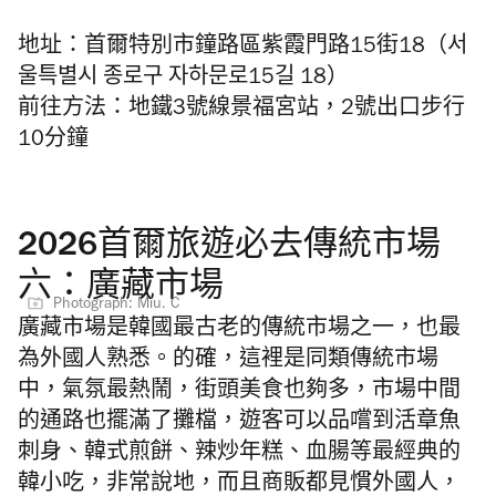
地址：首爾特別市鐘路區紫霞門路15街18（서
울특별시 종로구 자하문로15길 18）
前往方法：地鐵3號線景福宮站，2號出口步行
10分鐘
2026首爾旅遊必去傳統市場
六：廣藏市場
Photograph: Miu. C
廣藏市場是韓國最古老的傳統市場之一，也最
為外國人熟悉。的確，這裡是同類傳統市場
中，氣氛最熱鬧，街頭美食也夠多，市場中間
的通路也擺滿了攤檔，遊客可以品嚐到活章魚
刺身、韓式煎餅、辣炒年糕、血腸等最經典的
韓小吃，非常說地，而且商販都見慣外國人，