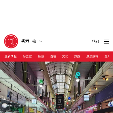
前
前
往
往
內
頁
容
尾
香港
登記
最新情報
好去處
餐廳
酒吧
文化
旅遊
潮流購物
影片