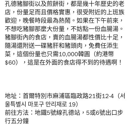
孔德豬腳街以及煎餅街，都是幾十年歷史的老
店，份量足而且價格實惠，很受附近的上班族
歡迎，晚餐時段最為熱鬧。如果在下午前來，
不想吃豬腳那麼大份量，不妨點一份血腸湯。
豬腳街內的食店，賣的血腸湯都性價比十足，
隨湯還附送一碟豬肝和豬頭肉，免費任添生
菜，這個份量也只需10,000韓圓（約港幣
$60），這是在外面的食店得不到的待遇啊！
地址：首爾特別市麻浦區臨政路21街12-4（서
울특별시 마포구 만리재로 19）
前往方法：地鐵5號線孔德站，5或6號出口步
行五分鐘