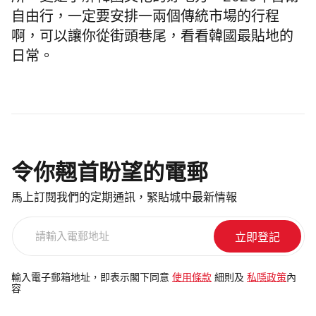
自由行，一定要安排一兩個傳統市場的行程
啊，可以讓你從街頭巷尾，看看韓國最貼地的
日常。
令你翹首盼望的電郵
馬上訂閱我們的定期通訊，緊貼城中最新情報
請
輸
入
電
輸入電子郵箱地址，即表示閣下同意
使用條款
細則及
私隱政策
內
容
郵
地