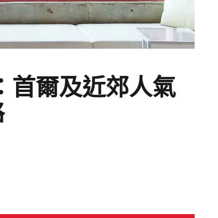
4：首爾及近郊人氣
略