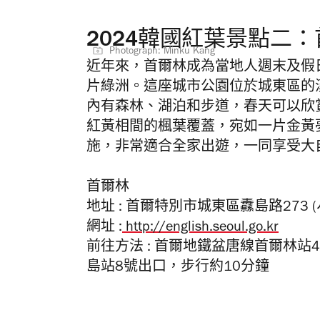
2024韓國紅葉景點二
Photograph: Minku Kang
近年來，首爾林成為當地人週末及假
片綠洲。這座城市公園位於城東區的
內有森林、湖泊和步道，春天可以欣
紅黃相間的楓葉覆蓋，宛如一片金黃
施，非常適合全家出遊，一同享受大
首爾林
地址 : 首爾特別市城東區纛島路273 (서
網
址
:
http://english.seoul.go.kr
前往方法 : 首爾地鐵盆唐線首爾林
島站8號出口，步行約10分鐘