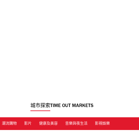
城市探索
TIME OUT MARKETS
潮流購物
影片
健康及美容
音樂與夜生活
影視娛樂