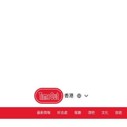
前
前
往
往
內
頁
容
尾
香港
最新情報
好去處
餐廳
酒吧
文化
旅遊