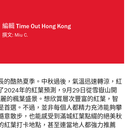
編輯
Time Out Hong Kong
撰文:
Miu C.
長的酷熱夏季。中秋過後，氣溫迅速轉涼，紅
2024年的紅葉預測，9月29日從雪嶽山開
壯麗的楓葉盛景。想欣賞層次豐富的紅葉，智
是首選。不過，並非每個人都精力充沛能夠攀
隨意散步，也能感受到滿城紅葉點綴的絕美秋
的紅葉打卡地點，甚至連當地人都強力推薦