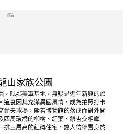
廣告
：龍山家族公園
園，毗鄰美軍基地，無疑是近年新興的旅
。這裏因其充滿異國風情，成為拍照打卡
高爾夫球場，隨着博物館的落成而對外開
及四周環繞的柳樹、紅葉、銀杏交相輝
一排三層高的紅磚住宅，讓人彷彿置身於