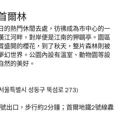
：首爾林
日的熱門休閒去處，彷彿成為市中心的一
漢江河畔，對岸便是江南的狎鷗亭。園區
賞盛開的櫻花，到了秋天，整片森林則被
夢幻世界。公園內設有溫室、動物園等設
自然的美好。
울특별시 성동구 뚝섬로 273)
站4號出口，步行約2分鐘；首爾地鐵2號線纛