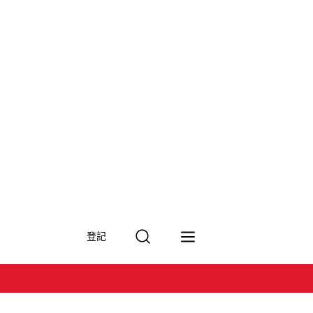
搜
登記
尋