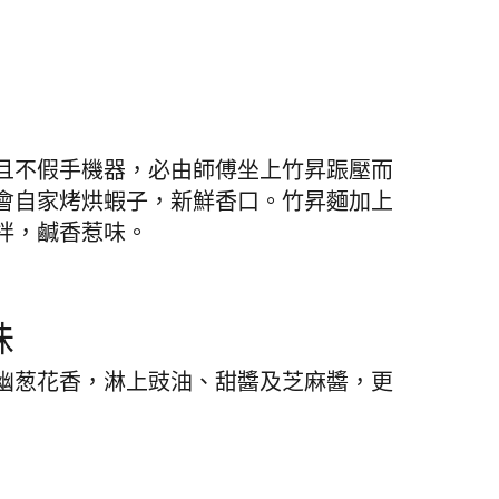
且不假手機器，必由師傅坐上竹昇䟴壓而
會自家烤烘蝦子，新鮮香口。竹昇麵加上
拌，鹹香惹味。
味
幽葱花香，淋上豉油、甜醬及芝麻醬，更