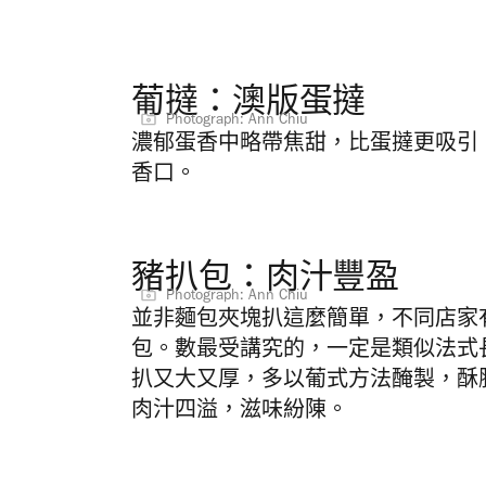
葡撻：澳版蛋撻
Photograph: Ann Chiu
濃郁蛋香中略帶焦甜，比蛋撻更吸引
香口。
豬扒包：肉汁豐盈
Photograph: Ann Chiu
並非麵包夾塊扒這麼簡單，不同店家
包。數最受講究的，一定是類似法式
扒又大又厚，多以葡式方法醃製，酥
肉汁四溢，滋味紛陳。