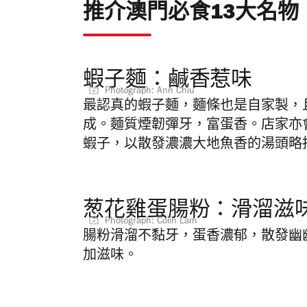
推介澳門必食13大名物
蝦子麵：鹹香惹味
Photograph: Ann Chiu
最認真的蝦子麵，麵條也是自家製，
成。麵質煙韌彈牙，富蛋香。店家亦
蝦子，以散發濃濃大地魚香的湯頭略
葱花雞蛋腸粉：滑溜滋
Photograph: Colin Lam
腸粉滑溜不黏牙，蛋香濃郁，散發幽
加滋味。