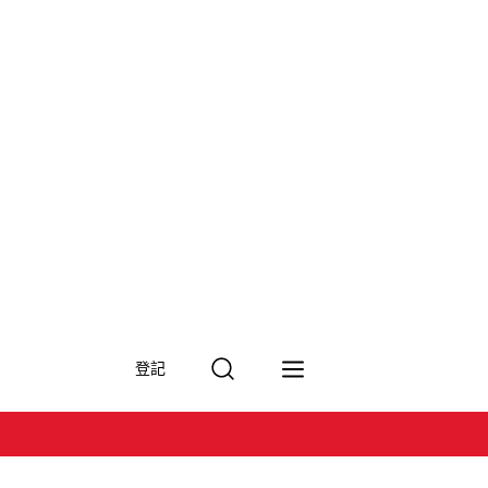
搜
登記
尋