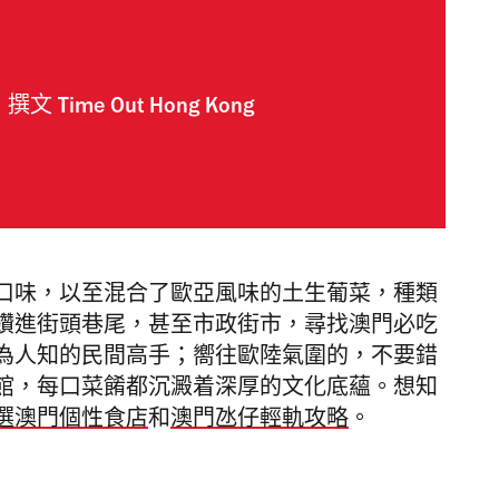
撰文
Time Out Hong Kong
口味，以至混合了歐亞風味的土生葡菜，種類
鑽進
街頭巷尾，甚至市政街市，尋找澳門必吃
為人知的民間高手；嚮往歐陸氣圍的
，不要錯
館，每口菜餚都沉澱着深厚的文化底蘊。想知
選澳門個性食店
和
澳門氹仔輕軌攻略
。