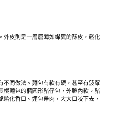
。外皮則是一層層薄如蟬翼的酥皮，鬆化
有不同做法。麵包有軟有硬，甚至有菠蘿
長棍麵包的橢圓形豬仔包，外脆內軟。豬
脆鬆化香口。連包帶肉，大大口咬下去，