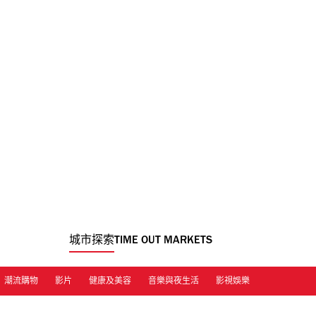
城市探索
TIME OUT MARKETS
潮流購物
影片
健康及美容
音樂與夜生活
影視娛樂