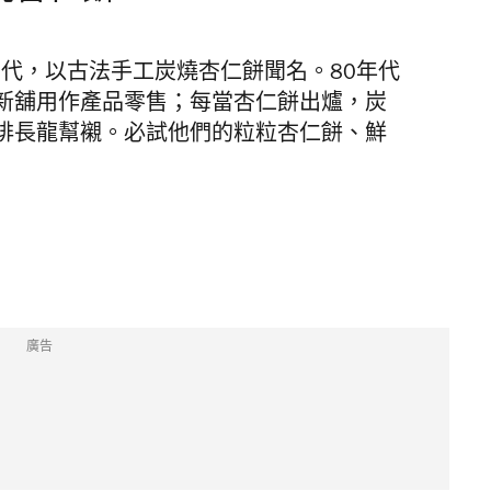
三代，以
古法手工炭燒杏仁餅聞名。80年代
新舖用作產品零售；每當杏仁餅出爐，炭
排長龍幫襯。必試他們的
粒粒杏仁餅、鮮
廣告