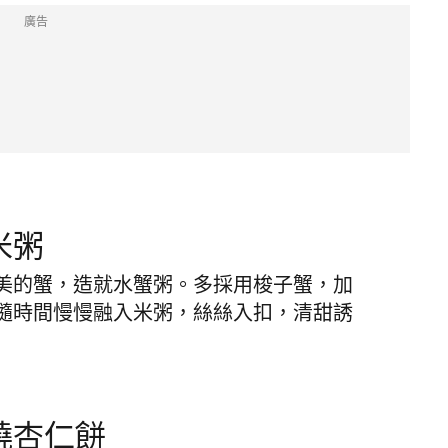
廣告
米粥
美的蟹，造就水蟹粥。多採用梭子蟹，加
隨時間慢慢融入米粥，絲絲入扣，清甜誘
燒杏仁餅