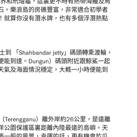
的綠色世界和玳瑁龜，這裏更不時有熱帶海鰻及烏
石。樂浪島的房礁豐富，非常適合初學者
！就算你沒有潛水牌，也有多個浮潛熱點
Shahbandar jetty」碼頭轉乘渡輪，
能到達。Dungun）碼頭附近跟鯨鯊一起
天氣及海面情況穩定，大概一小時便能到
嘉樓（Terengganu）離外岸約26公里，是遠離
洋公園保護區裏距離內陸最遠的島嶼。天