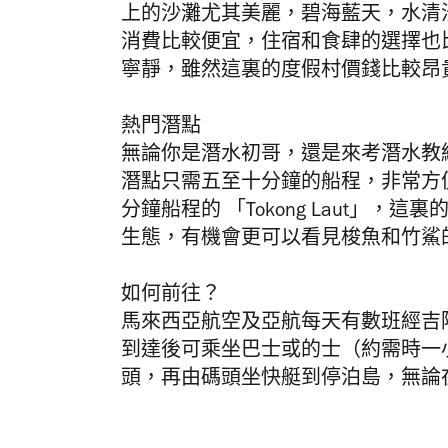
上的沙灘尤其美麗，碧海藍天，水清
消費比較便宜，住宿和食肆的選擇也
寧靜，雖然這裏的度假村價錢比較昂
熱門潛點
無論你是潛水初哥，還是來考潛水教
潛點只需五至十分鐘的船程，非常方
分鐘船程的 「Tokong Laut」
生態，有機會更可以看見梭魚和竹鯊
如何前往？
馬來西亞航空及亞航每天有數班經吉隆坡
到達後可乘坐巴士或的士（約需時一小時）
頭，再由碼頭坐快艇到停泊島，無論