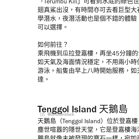
「Terumbu Kili」可看到水底
翅真鯊出沒，有時間亦可去看巨型大
學潛水，夜潛活動也是個不錯的體驗
可以選擇。
如何前往？
乘飛機到瓜拉登嘉樓，再坐45分鐘的士到 「
如天氣及海面情況穩定，不用兩小時便
游泳。船隻由早上八時開始服務，如
達。
Tenggol Island 天鵝島
@Shutterstock
天鵝島（Tenggol Island）位於登
塵世喧囂的隱世天堂，它是登嘉樓海