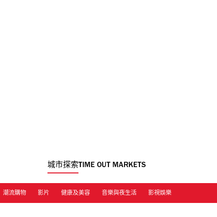
城市探索
TIME OUT MARKETS
潮流購物
影片
健康及美容
音樂與夜生活
影視娛樂