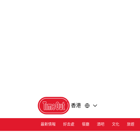
前
前
往
往
內
頁
容
尾
香港
最新情報
好去處
餐廳
酒吧
文化
旅遊