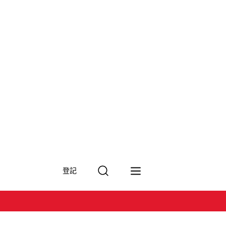
搜
登記
尋