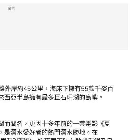
廣告
登嘉樓離外岸約45公里，海床下擁有55款千姿百
來西亞半島擁有最多巨石珊瑚的島嶼。
瑚而聞名，更因十多年前的一套電影《夏
，是潛水愛好者的熱門潛水勝地。在