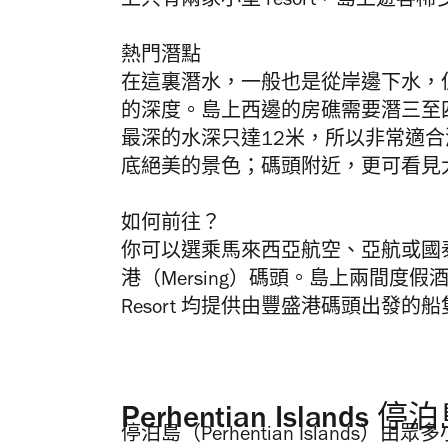
上只有兩家小型 resort，島上遊
熱門潛點
在這裏潛水，一般也是從岸邊下水，
的深度。島上西邊的房礁需要潛三至
最深的水深只達12米，所以非常適
底絕美的景色；碼頭附近，更可看見
如何前往？
你可以選乘馬來西亞航空、亞航或國
港（Mersing）碼頭。島上兩間度假酒
Resort 均提供由豐盛港碼頭出發
Perhentian Islands 停
停泊島（Perhentian Islands）